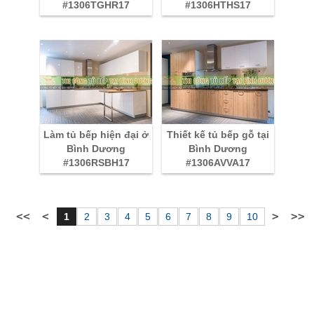
#1306TGHR17
#1306HTHS17
Làm tủ bếp hiện đại ở
Thiết kế tủ bếp gỗ tại
Bình Dương
Bình Dương
#1306RSBH17
#1306AVVA17
1
2
3
4
5
6
7
8
9
10