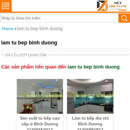
›
Home
lam tu bep binh duong
lam tu bep binh duong
ĐÃ CÓ LƯỢT QUAN TÂM
Các sản phẩm liên quan đến
lam tu bep binh duong
Sản xuất tủ bếp cao
Làm tủ bếp địa chỉ
cấp ở Bình Dương
Bình Dương
#13066FY617
#1306P8V917