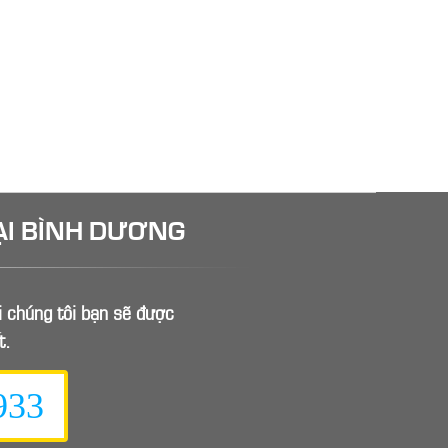
ẠI BÌNH DƯƠNG
ới chúng tôi bạn sẽ được
t.
933