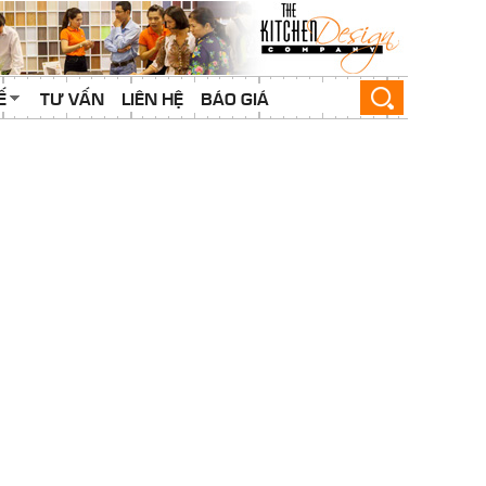
Ế
TƯ VẤN
LIÊN HỆ
BÁO GIÁ