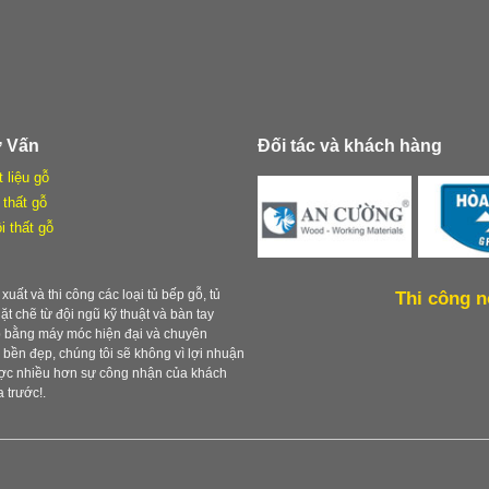
ư Vấn
Đối tác và khách hàng
t liệu gỗ
 thất gỗ
i thất gỗ
xuất và thi công các loại tủ bếp gỗ, tủ
Thi công n
chặt chẽ từ đội ngũ kỹ thuật và bàn tay
ẹp bằng máy móc hiện đại và chuyên
ền đẹp, chúng tôi sẽ không vì lợi nhuận
được nhiều hơn sự công nhận của khách
 trước!.