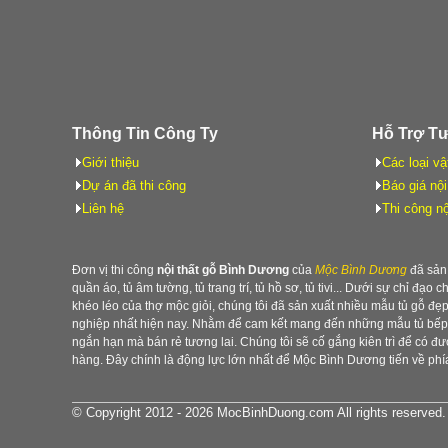
Thông Tin Công Ty
Hỗ Trợ T
Giới thiệu
Các loại vậ
Dự án đã thi công
Báo giá nội
Liên hệ
Thi công nộ
Đơn vị thi công
nội thất gỗ Bình Dương
của
Mộc Bình Dương
đã sản 
quần áo, tủ âm tường, tủ trang trí, tủ hồ sơ, tủ tivi... Dưới sự chỉ đạo 
khéo léo của thợ mộc giỏi, chúng tôi đã sản xuất nhiều mẫu tủ gỗ đ
nghiệp nhất hiện nay. Nhằm để cam kết mang đến những mẫu tủ bếp b
ngắn hạn mà bán rẻ tương lai. Chúng tôi sẽ cố gắng kiên trì để có 
hàng. Đây chính là động lực lớn nhất để Mộc Bình Dương tiến về phía
© Copyright 2012 - 2026 MocBinhDuong.com All rights reserved.