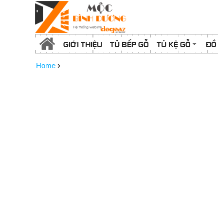
GIỚI THIỆU
TỦ BẾP GỖ
TỦ KỆ GỖ
ĐỒ
›
Home