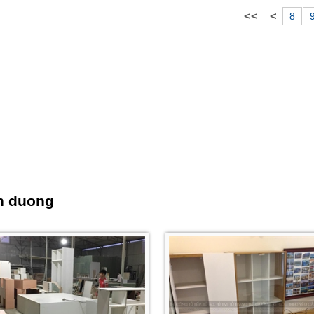
8
nh duong