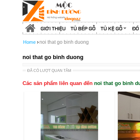
GIỚI THIỆU
TỦ BẾP GỖ
TỦ KỆ GỖ
ĐỒ
›
Home
noi that go binh duong
noi that go binh duong
ĐÃ CÓ LƯỢT QUAN TÂM
Các sản phẩm liên quan đến
noi that go binh 