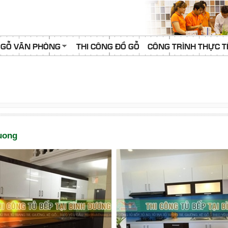
 GỖ VĂN PHÒNG
THI CÔNG ĐỒ GỖ
CÔNG TRÌNH THỰC T
duong