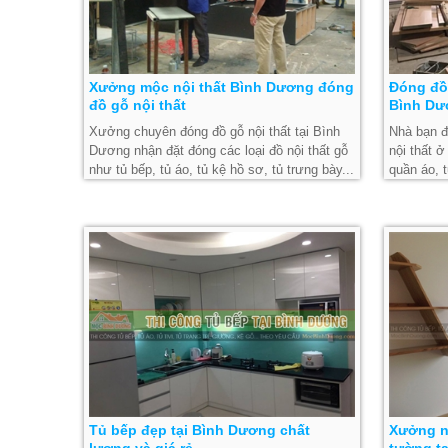
Xưởng mộc nội thất Bình Dương đóng
Đóng đồ 
đồ gỗ nội thất
Bình Dư
Xưởng chuyên đóng đồ gỗ nội thất tại Bình
Nhà bạn đ
Dương nhận đặt đóng các loại đồ nội thất gỗ
nội thất 
như tủ bếp, tủ áo, tủ kệ hồ sơ, tủ trưng bày...
quần áo, t
uy tín giá rẻ ở Bình Dương
việc... H
có giá tốt
Tủ bếp đẹp tại Bình Dương chất
Xưởng n
lượng và giá rẻ
tường t