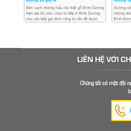
Bên cạnh những mẫu nội thất gỗ Bình Dương
Xưởng nội
hiện đại thì việc chọn tủ bếp ở Bình Dương
những dò
cho căn bếp gia đình cũng là vấn đề được
Bình Dươn
nhiều người quan tâm.
nhiều pho
nhà.
LIÊN HỆ VỚI C
Chúng tôi có một đội ng
b