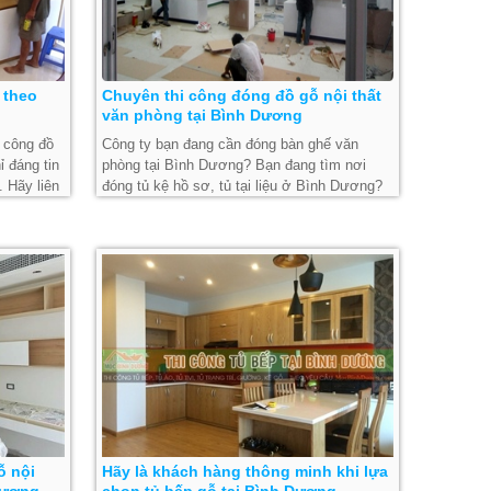
 theo
Chuyên thi công đóng đồ gỗ nội thất
văn phòng tại Bình Dương
i công đồ
Công ty bạn đang cần đóng bàn ghế văn
ỉ đáng tin
phòng tại Bình Dương? Bạn đang tìm nơi
 Hãy liên
đóng tủ kệ hồ sơ, tủ tại liệu ở Bình Dương?
Hãy thử liên hệ với Mộc Bình Dương để
được tư vấn!
ỗ nội
Hãy là khách hàng thông minh khi lựa
Dương
chọn tủ bếp gỗ tại Bình Dương