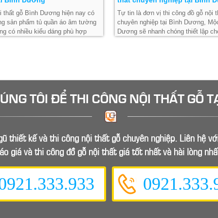
 thất gỗ Bình Dương hiện nay có
Tự tin là đơn vị thi công đồ gỗ nội t
ng sản phẩm tủ quần áo âm tường
chuyên nghiệp tại Bình Dương, Mộ
g có nhiều kiểu dáng phù hợp
Dương sẽ nhanh chóng thiết lập ch
ng cách khác nhau cho từng ngôi
khách hàng một không gian nội thấ
nhất.
HÚNG TÔI ĐỂ
THI CÔNG NỘI THẤT GỖ
T
ũ thiết kế và thi công nội thất gỗ chuyên nghiệp. Liên hệ v
áo giá và thi công đồ gỗ nội thất giá tốt nhất và hài lòng nhấ
0921.333.933
0921.333.