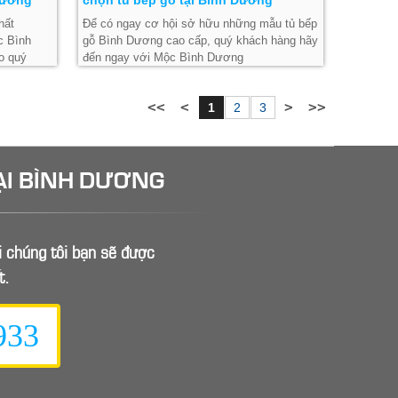
hất
Để có ngay cơ hội sở hữu những mẫu tủ bếp
c Bình
gỗ Bình Dương cao cấp, quý khách hàng hãy
o quý
đến ngay với Mộc Bình Dương
t đẳng cấp
1
2
3
ẠI BÌNH DƯƠNG
ới chúng tôi bạn sẽ được
t.
933