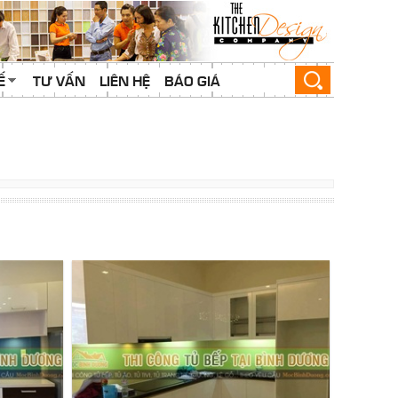
Ế
TƯ VẤN
LIÊN HỆ
BÁO GIÁ