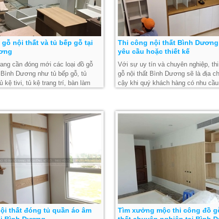
gỗ nội thất và tủ bếp gỗ tại
Thi công nội thất Bình Dương
ơng
yêu cầu hoặc thiết kế
ang cần đóng mới các loại đồ gỗ
Với sự uy tín và chuyên nghiệp, th
ở Bình Dương như tủ bếp gỗ, tủ
gỗ nội thất Bình Dương sẽ là địa ch
ủ kệ tivi, tủ kệ trang trí, bàn làm
cậy khi quý khách hàng có nhu cầu.
ãy liên hệ Mộc Bình Dương ngay để
hệ và đến với chúng tôi ngay nhé!
 tại xưởng
ội thất đóng tủ quần áo âm
Tìm xưởng mộc thi công đồ g
ại Bình Dương
thất chuyên nghiệp tại Bình 