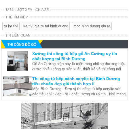
1376 LƯỢT XEM - CHIA SẺ
THẺ TÌM KIẾM
tu ke tivi
ke tivi gia re tai binh duong
moc binh duong gia re
TIN LIÊN QUAN
THI CÔNG ĐỒ GỖ
Xưởng thi công tủ bếp gỗ An Cường uy tín
chất lượng tại Bình Dương
Gỗ An Cường hiện nay là một trong những thương hiệu
được nhiều công ty sản xuất, thiết kế và thi công nội
thất lựa chọn để tạo ra những sản phẩm chất lượng,
Thi công tủ bếp cánh acrylic tại Bình Dương
mang đến cho khách hàng sự hài lòng khi sử dụng.
tiêu chuẩn đẹp giá thành hợp lí
Mộc Bình Dương - Đơn vị thi công tủ bếp acrylic với
các tiêu chí : đẹp - rẻ - chất lượng và uy tín . Nơi mang
đến cho bạn sự lựa chọn chính xác nhất
Thi công thiết kế nội thất chung cư tại Bình
Dương
Bạn đang phân vân không biết nên chọn xưởng đóng
nội thật nào uy tín, chất lượng? Bạn đang băn khoăn
không biết có nên thiết kế nội thất chung cư bằng gỗ?
Nội thất Dĩ An Bình Dương