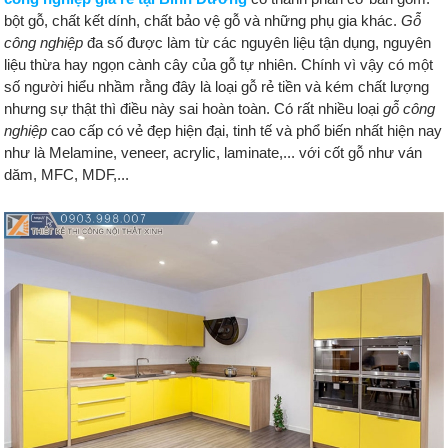
bột gỗ, chất kết dính, chất bảo vệ gỗ và những phụ gia khác.
Gỗ
công nghiệp
đa số được làm từ các nguyên liệu tận dụng, nguyên
liệu thừa hay ngọn cành cây của gỗ tự nhiên. Chính vì vậy có một
số người hiểu nhầm rằng đây là loại gỗ rẻ tiền và kém chất lượng
nhưng sự thật thì điều này sai hoàn toàn. Có rất nhiều loại
gỗ công
nghiệp
cao cấp có vẻ đẹp hiện đại, tinh tế và phổ biến nhất hiện nay
như là Melamine, veneer, acrylic, laminate,... với cốt gỗ như ván
dăm, MFC, MDF,...