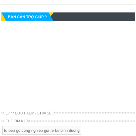
BẠN CẦN TRỢ GIÚP ?
1777 LƯỢT XEM - CHIA SẺ
THẺ TÌM KIẾM
tu bep go cong nghiep gia re tai binh duong