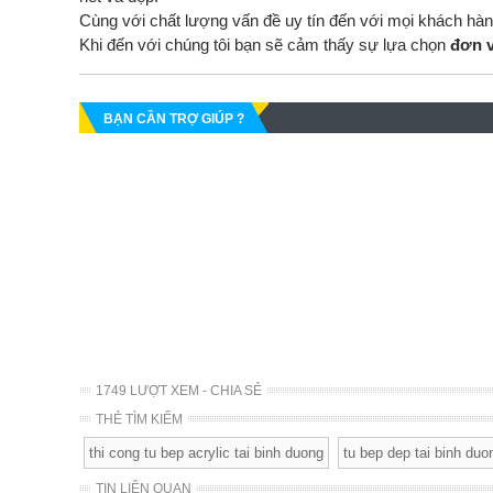
Cùng với chất lượng vấn đề uy tín đến với mọi khách hà
Khi đến với chúng tôi bạn sẽ cảm thấy sự lựa chọn
đơn v
BẠN CẦN TRỢ GIÚP ?
1749 LƯỢT XEM - CHIA SẺ
THẺ TÌM KIẾM
thi cong tu bep acrylic tai binh duong
tu bep dep tai binh duo
TIN LIÊN QUAN