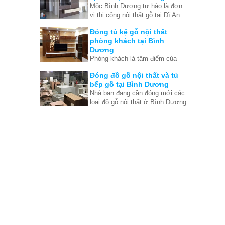
Mộc Bình Dương tự hào là đơn
rất quan trong quá trình tạo nên
vị thi công nội thất gỗ tại Dĩ An
nội thất căn nhà hoàn hảo.
Bình Dương lớn và hiện đại.
Đóng tủ kệ gỗ nội thất
Chuyên thi công đồ gỗ nội thất
phòng khách tại Bình
theo yêu cầu tại Dĩ An, Bình
Dương
Dương
Phòng khách là tâm điểm của
ngôi nhà, là bộ mặt của gia chủ.
Đóng đồ gỗ nội thất và tủ
Vì vậy bạn cần phải tìm đúng
bếp gỗ tại Bình Dương
nơi đóng đồ gỗ nội thất phòng
Nhà bạn đang cần đóng mới các
khách ở Bình Dương vừa tốt
loại đồ gỗ nội thất ở Bình Dương
vừa rẻ.
như tủ bếp gỗ, tủ quần áo, tủ kệ
tivi, tủ kệ trang trí, bàn làm
việc... Hãy liên hệ Mộc Bình
Dương ngay để có giá tốt tại
xưởng