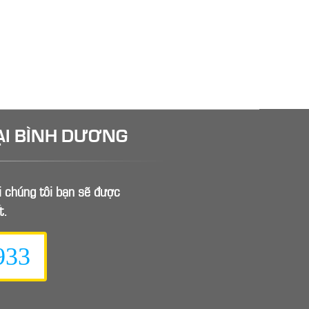
ẠI BÌNH DƯƠNG
ới chúng tôi bạn sẽ được
t.
933