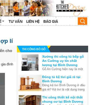
Ế
TƯ VẤN
LIÊN HỆ
BÁO GIÁ
ợp lí
THI CÔNG ĐỒ GỖ
đến cho
Xưởng thi công tủ bếp gỗ
An Cường uy tín chất
 gia đình
lượng tại Bình Dương
Gỗ An Cường hiện nay là một
trong những thương hiệu được
Đóng tủ kệ tivi giá rẻ tại
nhiều công ty sản xuất, thiết kế
Bình Dương
và thi công nội thất lựa chọn để
Đóng kệ tivi Bình Dương ở đâu
tạo ra những sản phẩm chất
giá rẻ? Kệ tivi là vật dụng trang
lượng, mang đến cho khách
trí không thể thiếu của phòng
hàng sự hài lòng khi sử dụng.
Thi công thiết kế nội thất
khách. Kệ tivi góp phần làm
chung cư tại Bình Dương
không gian phòng khách thêm