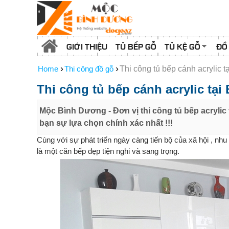
GIỚI THIỆU
TỦ BẾP GỖ
TỦ KỆ GỖ
ĐỒ
›
›
Home
Thi công đồ gỗ
Thi công tủ bếp cánh acrylic 
Thi công tủ bếp cánh acrylic tại
Mộc Bình Dương - Đơn vị thi công tủ bếp acrylic v
bạn sự lựa chọn chính xác nhất !!!
Cùng với sự phát triển ngày càng tiến bộ của xã hội , n
là một căn bếp đẹp tiện nghi và sang trọng.