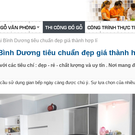
 GỖ VĂN PHÒNG
THI CÔNG ĐỒ GỖ
CÔNG TRÌNH THỰC T
tại Bình Dương tiêu chuẩn đẹp giá thành hợp lí
 Bình Dương tiêu chuẩn đẹp giá thành h
ới các tiêu chí : đẹp - rẻ - chất lượng và uy tín . Nơi mang 
hu cầu sử dụng gian bếp ngày càng được chú ý. Sự lựa chọn của nhiều