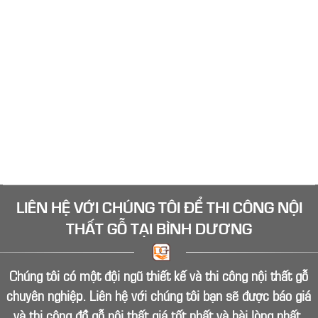
Phòng khách là tâm điểm của ngôi nhà, là bộ mặt của
gia chủ. Vì vậy bạn cần phải tìm đúng nơi đóng đồ gỗ
nội thất phòng khách ở Bình Dương vừa tốt vừa rẻ.
Đóng đồ gỗ nội thất và tủ bếp gỗ tại Bình
Dương
Nhà bạn đang cần đóng mới các loại đồ gỗ nội thất ở
Bình Dương như tủ bếp gỗ, tủ quần áo, tủ kệ tivi, tủ kệ
trang trí, bàn làm việc... Hãy liên hệ Mộc Bình Dương
ngay để có giá tốt tại xưởng
LIÊN HỆ VỚI CHÚNG TÔI ĐỂ
THI CÔNG NỘI
THẤT GỖ
TẠI BÌNH DƯƠNG
Chúng tôi có một đội ngũ thiết kế và thi công nội thất gỗ
chuyên nghiệp. Liên hệ với chúng tôi bạn sẽ được báo giá
và thi công đồ gỗ nội thất giá tốt nhất và hài lòng nhất.