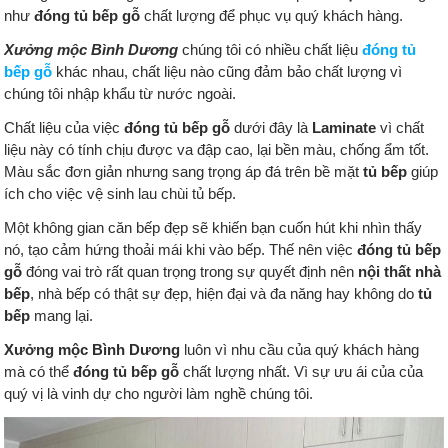
như
đóng tủ bếp gỗ
chất lượng để phục vụ quý khách hàng.
Xưởng mộc Bình Dương
chúng tôi có nhiều chất liệu
đóng tủ
bếp gỗ
khác nhau, chất liệu nào cũng đảm bảo chất lượng vì
chúng tôi nhập khẩu từ nước ngoài.
Chất liệu của việc
đóng tủ bếp gỗ
dưới đây là
Laminate
vì chất
liệu này có tính chịu được va đập cao, lại bền màu, chống ẩm tốt.
Màu sắc đơn giản nhưng sang trọng áp đá trên bề mặt
tủ bếp
giúp
ích cho việc vệ sinh lau chùi tủ bếp.
Một không gian căn bếp đẹp sẽ khiến bạn cuốn hút khi nhìn thấy
nó, tạo cảm hứng thoải mái khi vào bếp. Thế nên việc
đóng tủ bếp
gỗ
đóng vai trò rất quan trọng trong sự quyết định nên
nội thất nhà
bếp
, nhà bếp có thật sự đẹp, hiện đại và đa năng hay không do
tủ
bếp
mang lại.
Xưởng mộc Bình Dương
luôn vì nhu cầu của quý khách hàng
mà có thể
đóng tủ bếp gỗ
chất lượng nhất. Vì sự ưu ái của của
quý vị là vinh dự cho người làm nghề chúng tôi.