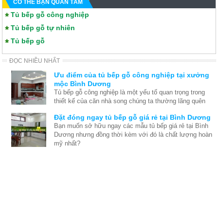
CÓ THỂ BẠN QUAN TÂM
Tủ bếp gỗ công nghiệp
Tủ bếp gỗ tự nhiên
Tủ bếp gỗ
ĐỌC NHIỀU NHẤT
Ưu điểm của tủ bếp gỗ công nghiệp tại xưởng
mộc Bình Dương
Tủ bếp gỗ công nghiệp là một yếu tố quan trọng trong
thiết kế của căn nhà song chúng ta thường lãng quên
và chỉ nghĩ đến thiết kế nội thất chung sau khi việc xây
Đặt đóng ngay tủ bếp gỗ giá rẻ tại Bình Dương
dựng nhà đã hoàn tất. Thế nên chúng tôi đưa ra những
Bạn muốn sở hữu ngay các mẫu tủ bếp giá rẻ tại Bình
ưu điểm để bạn thấy được rằng thật ra tủ bếp cũng rất
Dương nhưng đồng thời kèm với đó là chất lượng hoàn
quan trong quá trình tạo nên nội thất căn nhà hoàn hảo.
mỹ nhất?
Xưởng đóng đồ gỗ nội thất tại Dĩ An, Bình
Dương
Mộc Bình Dương tự hào là đơn vị thi công nội thất gỗ
tại Dĩ An Bình Dương lớn và hiện đại. Chuyên thi công
đồ gỗ nội thất theo yêu cầu tại Dĩ An, Bình Dương
Đóng tủ kệ gỗ nội thất phòng khách tại Bình
Dương