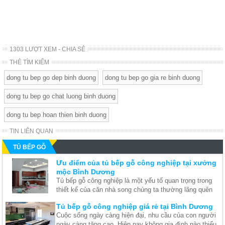
1303 LƯỢT XEM - CHIA SẺ
THẺ TÌM KIẾM
dong tu bep go dep binh duong
dong tu bep go gia re binh duong
dong tu bep go chat luong binh duong
dong tu bep hoan thien binh duong
TIN LIÊN QUAN
TỦ BẾP GỖ
Ưu điểm của tủ bếp gỗ công nghiệp tại xưởng
mộc Bình Dương
Tủ bếp gỗ công nghiệp là một yếu tố quan trọng trong
thiết kế của căn nhà song chúng ta thường lãng quên
và chỉ nghĩ đến thiết kế nội thất chung sau khi việc xây
Tủ bếp gỗ công nghiệp giá rẻ tại Bình Dương
dựng nhà đã hoàn tất. Thế nên chúng tôi đưa ra những
Cuộc sống ngày càng hiện đại, nhu cầu của con người
ưu điểm để bạn thấy được rằng thật ra tủ bếp cũng rất
ngày càng tăng cao. Hiện nay không gia đình nào thiếu