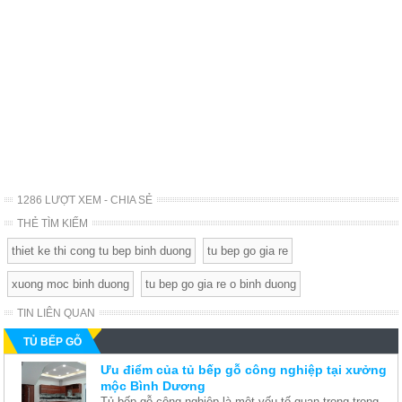
1286 LƯỢT XEM - CHIA SẺ
THẺ TÌM KIẾM
thiet ke thi cong tu bep binh duong
tu bep go gia re
xuong moc binh duong
tu bep go gia re o binh duong
TIN LIÊN QUAN
TỦ BẾP GỖ
Ưu điểm của tủ bếp gỗ công nghiệp tại xưởng
mộc Bình Dương
Tủ bếp gỗ công nghiệp là một yếu tố quan trọng trong