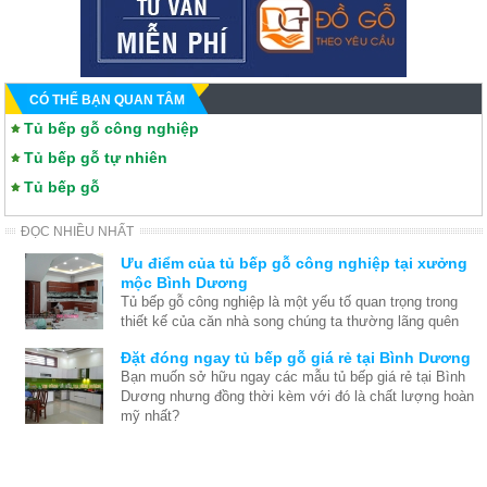
CÓ THỂ BẠN QUAN TÂM
Tủ bếp gỗ công nghiệp
Tủ bếp gỗ tự nhiên
Tủ bếp gỗ
ĐỌC NHIỀU NHẤT
Ưu điểm của tủ bếp gỗ công nghiệp tại xưởng
mộc Bình Dương
Tủ bếp gỗ công nghiệp là một yếu tố quan trọng trong
thiết kế của căn nhà song chúng ta thường lãng quên
và chỉ nghĩ đến thiết kế nội thất chung sau khi việc xây
Đặt đóng ngay tủ bếp gỗ giá rẻ tại Bình Dương
dựng nhà đã hoàn tất. Thế nên chúng tôi đưa ra những
Bạn muốn sở hữu ngay các mẫu tủ bếp giá rẻ tại Bình
ưu điểm để bạn thấy được rằng thật ra tủ bếp cũng rất
Dương nhưng đồng thời kèm với đó là chất lượng hoàn
quan trong quá trình tạo nên nội thất căn nhà hoàn hảo.
mỹ nhất?
Xưởng đóng đồ gỗ nội thất tại Dĩ An, Bình
Dương