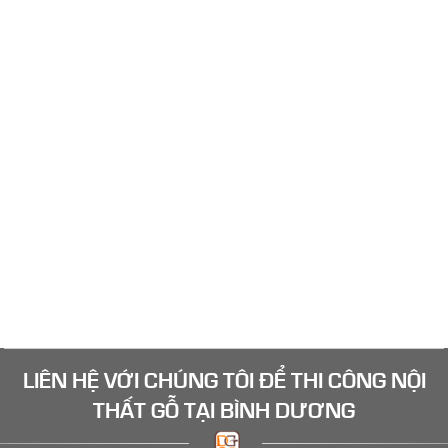
Mộc Bình Dương tự hào là đơn vị thi công nội thất gỗ
tại Dĩ An Bình Dương lớn và hiện đại. Chuyên thi công
đồ gỗ nội thất theo yêu cầu tại Dĩ An, Bình Dương
Đóng tủ kệ gỗ nội thất phòng khách tại Bình
Dương
Phòng khách là tâm điểm của ngôi nhà, là bộ mặt của
gia chủ. Vì vậy bạn cần phải tìm đúng nơi đóng đồ gỗ
nội thất phòng khách ở Bình Dương vừa tốt vừa rẻ.
Đóng đồ gỗ nội thất và tủ bếp gỗ tại Bình
Dương
Nhà bạn đang cần đóng mới các loại đồ gỗ nội thất ở
Bình Dương như tủ bếp gỗ, tủ quần áo, tủ kệ tivi, tủ kệ
trang trí, bàn làm việc... Hãy liên hệ Mộc Bình Dương
ngay để có giá tốt tại xưởng
LIÊN HỆ VỚI CHÚNG TÔI ĐỂ
THI CÔNG NỘI
THẤT GỖ
TẠI BÌNH DƯƠNG