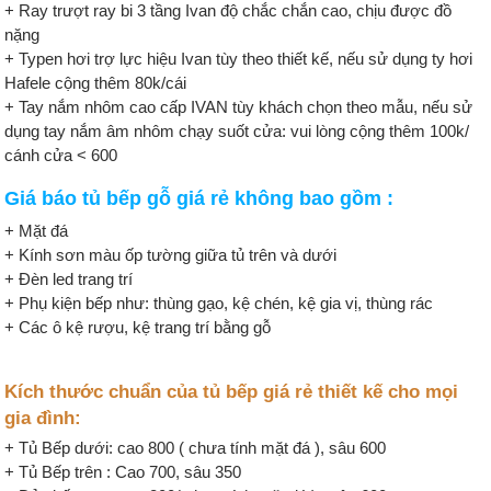
+ Ray trượt ray bi 3 tầng Ivan độ chắc chắn cao, chịu được đồ
nặng
+ Typen hơi trợ lực hiệu Ivan tùy theo thiết kế, nếu sử dụng ty hơi
Hafele cộng thêm 80k/cái
+ Tay nắm nhôm cao cấp IVAN tùy khách chọn theo mẫu, nếu sử
dụng tay nắm âm nhôm chạy suốt cửa: vui lòng cộng thêm 100k/
cánh cửa < 600
Giá báo tủ bếp gỗ giá rẻ không bao gồm :
+ Mặt đá
+ Kính sơn màu ốp tường giữa tủ trên và dưới
+ Đèn led trang trí
+ Phụ kiện bếp như: thùng gạo, kệ chén, kệ gia vị, thùng rác
+ Các ô kệ rượu, kệ trang trí bằng gỗ
Kích thước chuẩn của tủ bếp giá rẻ thiết kế cho mọi
gia đình:
+ Tủ Bếp dưới: cao 800 ( chưa tính mặt đá ), sâu 600
+ Tủ Bếp trên : Cao 700, sâu 350