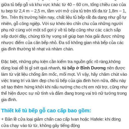
giữa tủ bếp gỗ và khu vực khác từ 40 – 60 cm, tổng chiều cao của
tu bep từ 2,4 m – 2,5 m, tầm với mở cửa tủ trên tối đa từ 1,8m – 1,
9m. Trên thị trường hiện nay, chất liệu tủ bếp rất đa dạng như gỗ tự
nhiên, gỗ công ngiệp. Với sự khéo léo chỉn chu của những người
phụ nữ cùng với một số gợi ý về tủ bếp cũng như các cách sắp
xếp dưới đây, chúng tôi hy vọng sẽ giúp bạn hóa giải được những
nhược điểm của căn bếp nhỏ. Đa số không gian nhà bếp của các
gia đình thường tẻ nhạt và nhàm chán.
Đặc biệt, những phụ kiện cần kiểm tra nguồn gốc rõ ràng,không
dùng loại dễ bị gỉ sét quá nhanh,
tủ bếp ở Bình Dương
nên được
làm từ vật liệu chống ẩm mốc, mối mọt. Vì vậy, hãy chăm chút vào
việc trang trí và làm đẹp cho tủ bếp của gia đinh hơn nữa, điều này
sẽ tạo thêm hứng khởi khi nấu nướng cho chị em nội trợ, cũng như
thể hiện được sự nữ tính và đảm đang trong vai trò nữ tướng trong
gia đình.
Thiết kế tủ bếp gỗ cao cấp bao gồm:
+ Bản lề cửa loại giảm chấn cao cấp Ivan hoặc Hafele: khi đóng
cửa chạy vào từ từ, không gây tiếng động