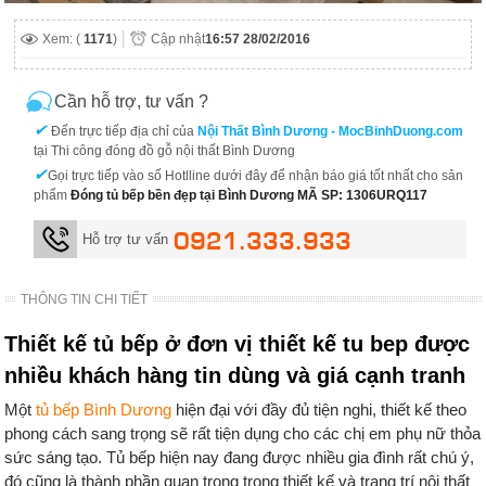
Xem: (
1171
)
Cập nhật
16:57 28/02/2016
Cần hỗ trợ, tư vấn ?
✔
Đến trực tiếp địa chỉ của
Nội Thất Bình Dương - MocBinhDuong.com
tại Thi công đóng đồ gỗ nội thất Bình Dương
✔
Gọi trực tiếp vào số Hotlline dưới đây để nhận báo giá tốt nhất cho sản
phẩm
Đóng tủ bếp bền đẹp tại Bình Dương MÃ SP: 1306URQ117
0921.333.933
Hỗ trợ tư vấn
THÔNG TIN CHI TIẾT
Thiết kế tủ bếp ở đơn vị thiết kế tu bep được
nhiều khách hàng tin dùng và giá cạnh tranh
Một
tủ bếp Bình Dương
hiện đại với đầy đủ tiện nghi, thiết kế theo
phong cách sang trọng sẽ rất tiện dụng cho các chị em phụ nữ thỏa
sức sáng tạo. Tủ bếp hiện nay đang được nhiều gia đình rất chú ý,
đó cũng là thành phần quan trọng trong thiết kế và trang trí nội thất