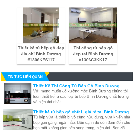
Thiết kế tủ bếp gỗ đẹp
Thi công tủ bếp gỗ
địa chỉ Bình Dương
đẹp tại Bình Dương
#1306KFS117
#1306C3KK17
TIN TỨC LIÊN QUAN
Thiết Kế Thi Công Tủ Bếp Gỗ Bình Dương.
Với mong muốn đó xưởng mộc Bình Dương chúng tôi
luôn thiết kế ra các loại tủ bếp Bình Dương chất lượng
và hiện đại nhất.
Thiết kế tủ bếp gỗ chữ L giá rẻ tại Bình Dương
Tủ bếp vừa là thiết bị vô cùng hữu dụng, vừa khiến nhà
bếp gọn gàng, ngăn nắp. Bên cạnh đó còn đem đến cho
bạn một không gian bếp sang trọng, hiện đại. Bạn đã
chọn cho mình được mẫu tủ bếp gỗ ưng ý nào chưa?