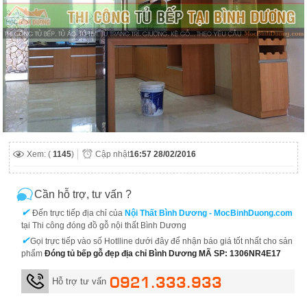
Xem: (
1145
)
Cập nhật
16:57 28/02/2016
Cần hỗ trợ, tư vấn ?
✔
Đến trực tiếp địa chỉ của
Nội Thất Bình Dương - MocBinhDuong.com
tại Thi công đóng đồ gỗ nội thất Bình Dương
✔
Gọi trực tiếp vào số Hotlline dưới đây để nhận báo giá tốt nhất cho sản
phẩm
Đóng tủ bếp gỗ đẹp địa chỉ Bình Dương MÃ SP: 1306NR4E17
0921.333.933
Hỗ trợ tư vấn