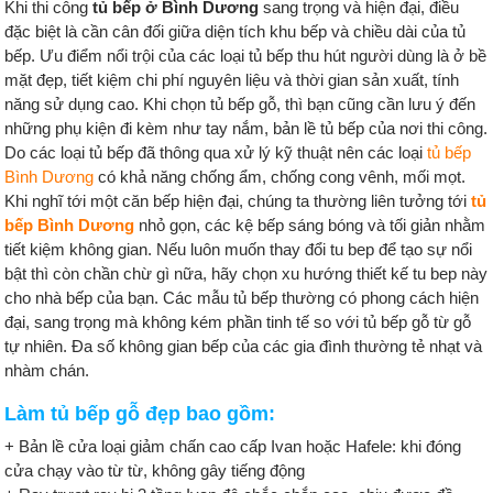
Khi thi công
tủ bếp ở Bình Dương
sang trọng và hiện đại, điều
đặc biệt là cần cân đối giữa diện tích khu bếp và chiều dài của tủ
bếp. Ưu điểm nổi trội của các loại tủ bếp thu hút người dùng là ở bề
mặt đẹp, tiết kiệm chi phí nguyên liệu và thời gian sản xuất, tính
năng sử dụng cao. Khi chọn tủ bếp gỗ, thì bạn cũng cần lưu ý đến
những phụ kiện đi kèm như tay nắm, bản lề tủ bếp của nơi thi công.
Do các loại tủ bếp đã thông qua xử lý kỹ thuật nên các loại
tủ bếp
Bình Dương
có khả năng chống ẩm, chống cong vênh, mối mọt.
Khi nghĩ tới một căn bếp hiện đại, chúng ta thường liên tưởng tới
tủ
bếp Bình Dương
nhỏ gọn, các kệ bếp sáng bóng và tối giản nhằm
tiết kiệm không gian. Nếu luôn muốn thay đổi tu bep để tạo sự nổi
bật thì còn chần chừ gì nữa, hãy chọn xu hướng thiết kế tu bep này
cho nhà bếp của bạn. Các mẫu tủ bếp thường có phong cách hiện
đại, sang trọng mà không kém phần tinh tế so với tủ bếp gỗ từ gỗ
tự nhiên. Đa số không gian bếp của các gia đình thường tẻ nhạt và
nhàm chán.
Làm tủ bếp gỗ đẹp bao gồm:
+ Bản lề cửa loại giảm chấn cao cấp Ivan hoặc Hafele: khi đóng
cửa chạy vào từ từ, không gây tiếng động