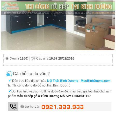
Xem: (
1260
)
Cập nhật
16:57 28/02/2016
Cần hỗ trợ, tư vấn ?
✔
Đến trực tiếp địa chỉ của
Nội Thất Bình Dương - MocBinhDuong.com
tại Thi công đóng đồ gỗ nội thất Bình Dương
✔
Gọi trực tiếp vào số Hotlline dưới đây để nhận báo giá tốt nhất cho sản
phẩm
Mẫu tủ bếp gỗ ở Bình Dương MÃ SP: 1306B6HT17
0921.333.933
Hỗ trợ tư vấn