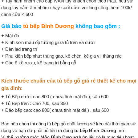
+ Tay nắm nhôm cao cấp IVAN tùy khách chọn theo mẫu, nếu sử
dụng tay nắm âm nhôm chạy suốt cửa: vui lòng cộng thêm 100k/
cánh cửa < 600
Giá báo
tủ bếp Bình Dương
không bao gồm :
+ Mặt đá
+ Kính sơn màu ốp tường giữa tủ trên và dưới
+ Đèn led trang trí
+ Phụ kiện bếp như: thùng gạo, kệ chén, kệ gia vị, thùng rác
+ Các ô kệ rượu, kệ trang trí bằng gỗ
Kích thước chuẩn của tủ bếp gỗ giá rẻ thiết kế cho mọi
gia đình:
+ Tủ Bếp dưới: cao 800 ( chưa tính mặt đá ), sâu 600
+ Tủ Bếp trên : Cao 700, sâu 350
+ Đảo bếp cao: cao 800( chưa tính mặt đá ) , sâu 600
Bạn nên chọn thi công tủ bếp gỗ chất lượng sẽ kéo dài thời gian sử
dụng và bạn đỡ phải bỏ tiền ra đóng
tủ bếp Bình Dương
mới.
Vì thế, xưởng mộc
Mộc Bình Dương
luôn lấy đó là mục tiêu hoạt