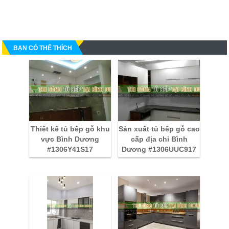
BẠN CÓ THỂ THÍCH
Thiết kế tủ bếp gỗ khu
Sản xuất tủ bếp gỗ cao
vực Bình Dương
cấp địa chỉ Bình
#1306Y41S17
Dương #1306UUC917