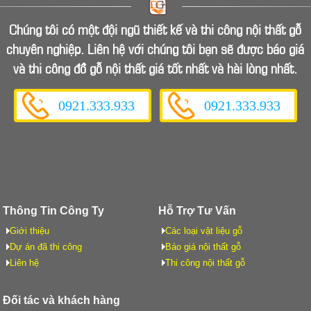
Căn hộ chung cư là một xu hướng nhà ở hiện đại tại
Bình Dương cũng như Việt Nam. Để căn hộ chung cư
Chúng tôi có một đội ngũ thiết kế và thi công nội thất gỗ
của gia chủ được trọn vẹn thì một chiếc tủ bếp căn hộ
Tủ bếp gỗ chữ I giá rẻ ở Bình Dương
hiện đại là rất cần thiết.
chuyên nghiệp. Liên hệ với chúng tôi bạn sẽ được báo giá
Tủ bếp gỗ chữ I giá rẻ ở Bình Dương hiện nay đang rất
và thi công đồ gỗ nội thất giá tốt nhất và hài lòng nhất.
được ưa chuộng bởi các bà nội trợ vì những ưu điểm
mà nó mang lại. Ngoài những kiểu dáng tủ bếp chữ U, L
thì tủ bếp chữ I đã và đang trở thành lựa chọn của rất
nhiều người.
0921.333.933
0921.333.933
Thông Tin Công Ty
Hỗ Trợ Tư Vấn
Giới thiệu
Các loại vật liệu gỗ
Dự án đã thi công
Báo giá nội thất gỗ
Liên hệ
Thi công nội thất gỗ
Đối tác và khách hàng