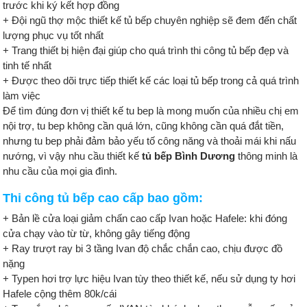
trước khi ký kết hợp đồng
+ Đội ngũ thợ mộc thiết kế tủ bếp chuyên nghiệp sẽ đem đến chất
lượng phục vụ tốt nhất
+ Trang thiết bị hiện đại giúp cho quá trình thi công tủ bếp đẹp và
tinh tế nhất
+ Được theo dõi trực tiếp thiết kế các loại tủ bếp trong cả quá trình
làm việc
Để tìm đúng đơn vị thiết kế tu bep là mong muốn của nhiều chị em
nội trợ, tu bep không cần quá lớn, cũng không cần quá đắt tiền,
nhưng tu bep phải đảm bảo yếu tố công năng và thoải mái khi nấu
nướng, vì vậy nhu cầu thiết kế
tủ bếp Bình Dương
thông minh là
nhu cầu của mọi gia đình.
Thi công tủ bếp cao cấp bao gồm:
+ Bản lề cửa loại giảm chấn cao cấp Ivan hoặc Hafele: khi đóng
cửa chạy vào từ từ, không gây tiếng động
+ Ray trượt ray bi 3 tầng Ivan độ chắc chắn cao, chịu được đồ
nặng
+ Typen hơi trợ lực hiệu Ivan tùy theo thiết kế, nếu sử dụng ty hơi
Hafele cộng thêm 80k/cái