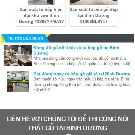
Sản xuất tủ bếp hiện
Sản xuất tủ bếp gỗ đẹp
đại khu vực Bình
tại Bình Dương
Dương #1306YHMA17
#1306BL8Y17
TIN TỨC LIÊN QUAN
Đóng đồ gỗ nội thất và tủ bếp gỗ tại Bình
Dương
Nhà bạn đang cần đóng mới các loại đồ gỗ nội thất ở
Bình Dương như tủ bếp gỗ, tủ quần áo, tủ kệ tivi, tủ kệ
trang trí, bàn làm việc... Hãy liên hệ Mộc Bình Dương
Đặt đóng ngay tủ bếp gỗ giá rẻ tại Bình Dương
ngay để có giá tốt tại xưởng
Bạn muốn sở hữu ngay các mẫu tủ bếp giá rẻ tại Bình
Dương nhưng đồng thời kèm với đó là chất lượng hoàn
mỹ nhất?
Tủ bếp gỗ chất lượng uy tín ở Bình Dương
Nếu bạn đang cần một chiếc tủ bếp gỗ để làm cho căn
bếp hoàn hảo hơn thì xưởng mộc Bình Dương chúng
LIÊN HỆ VỚI CHÚNG TÔI ĐỂ
tôi có thể giúp bạn giải quyết nhu cầu này. Vì hơn ai hết
THI CÔNG NỘI
chúng tôi đã trải nghiệm cũng như nắm bắt tâm lý của
THẤT GỖ
TẠI BÌNH DƯƠNG
Tủ bếp căn hộ giá rẻ - Xu hướng tủ bếp đẹp
người tiêu dùng, để có thể mang đến sản phẩm chất
2018
lượng và hoàn hảo nhất.