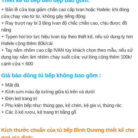
Thiết kế tủ bếp bền đẹp bao gồm:
+ Bản lề cửa loại giảm chấn cao cấp Ivan hoặc Hafele: khi đóng
cửa chạy vào từ từ, không gây tiếng động
+ Ray trượt ray bi 3 tầng Ivan độ chắc chắn cao, chịu được đồ
nặng
+ Typen hơi trợ lực hiệu Ivan tùy theo thiết kế, nếu sử dụng ty hơi
Hafele cộng thêm 80k/cái
+ Tay nắm nhôm cao cấp IVAN tùy khách chọn theo mẫu, nếu sử
dụng tay nắm âm nhôm chạy suốt cửa: vui lòng cộng thêm 100k/
cánh cửa < 600
Giá báo đóng tủ bếp không bao gồm :
+ Mặt đá
+ Kính sơn màu ốp tường giữa tủ trên và dưới
+ Đèn led trang trí
+ Phụ kiện bếp như: thùng gạo, kệ chén, kệ gia vị, thùng rác
+ Các ô kệ rượu, kệ trang trí bằng gỗ
Kích thước chuẩn của
tủ bếp Bình Dương
thiết kế cho
mọi gia đình: