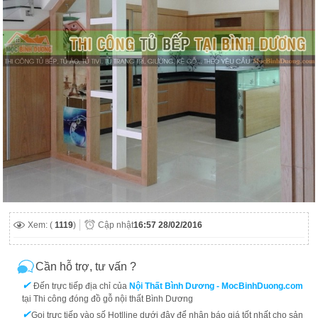
Xem: (
1119
)
Cập nhật
16:57 28/02/2016
Cần hỗ trợ, tư vấn ?
✔
Đến trực tiếp địa chỉ của
Nội Thất Bình Dương - MocBinhDuong.com
tại Thi công đóng đồ gỗ nội thất Bình Dương
✔
Gọi trực tiếp vào số Hotlline dưới đây để nhận báo giá tốt nhất cho sản