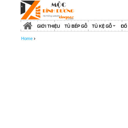
GIỚI THIỆU
TỦ BẾP GỖ
TỦ KỆ GỖ
ĐỒ
›
Home