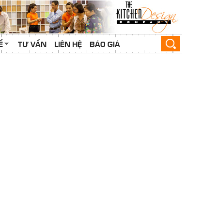
Ế
TƯ VẤN
LIÊN HỆ
BÁO GIÁ