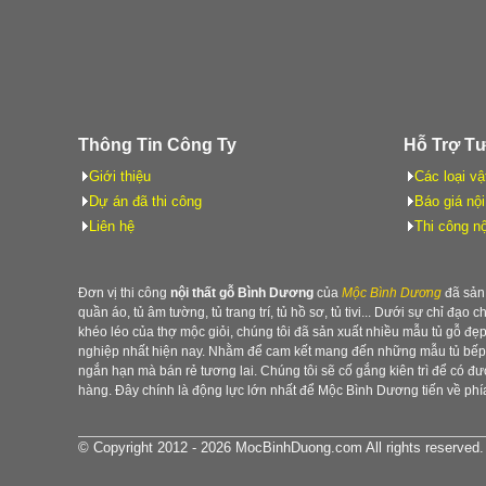
Thông Tin Công Ty
Hỗ Trợ T
Giới thiệu
Các loại vậ
Dự án đã thi công
Báo giá nội
Liên hệ
Thi công nộ
Đơn vị thi công
nội thất gỗ Bình Dương
của
Mộc Bình Dương
đã sản 
quần áo, tủ âm tường, tủ trang trí, tủ hồ sơ, tủ tivi... Dưới sự chỉ đạo 
khéo léo của thợ mộc giỏi, chúng tôi đã sản xuất nhiều mẫu tủ gỗ đ
nghiệp nhất hiện nay. Nhằm để cam kết mang đến những mẫu tủ bếp b
ngắn hạn mà bán rẻ tương lai. Chúng tôi sẽ cố gắng kiên trì để có 
hàng. Đây chính là động lực lớn nhất để Mộc Bình Dương tiến về phía
© Copyright 2012 - 2026 MocBinhDuong.com All rights reserved.