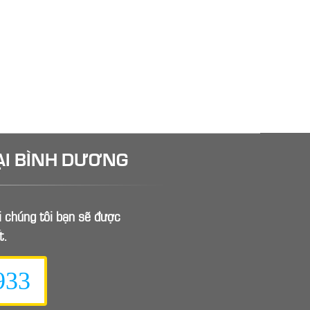
ẠI BÌNH DƯƠNG
ới chúng tôi bạn sẽ được
t.
933