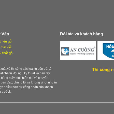
ư Vấn
Đối tác và khách hàng
t liệu gỗ
 thất gỗ
i thất gỗ
xuất và thi công các loại tủ bếp gỗ, tủ
Thi công n
chặt chẽ từ đội ngũ kỹ thuật và bàn tay
ẹp bằng máy móc hiện đại và chuyên
ền đẹp, chúng tôi sẽ không vì lợi nhuận
được nhiều hơn sự công nhận của khách
 trước!.