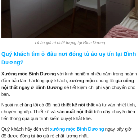
Tủ áo giá rẻ chất lượng tại Bình Dương
Quý khách tìm ở đâu nơi đóng tủ áo uy tín tại Bình
Dương?
Xưởng mộc Bình Dương
với kinh nghiệm nhiều năm trong ngành
đảm bảo làm hài lòng quý khách,
xưởng mộc
chúng tôi
gia công
nội thất ngay ở Bình Dương
sẽ tiết kiệm chi phí vận chuyển cho
bạn.
Ngoài ra chúng tôi có đội ngũ
thiết kế nội thất
và tư vấn nhiệt tình,
chuyên nghiệp. Thiết kế và
sản xuất nội thất
trên dây chuyên tiên
tiến thông qua quá trình kiểm duyệt khắt khe.
Quý khách hãy đến với
xưởng mộc Bình Dương
ngay bây giờ
để được đóng
tủ áo
giá rẻ chất lượng nhất.