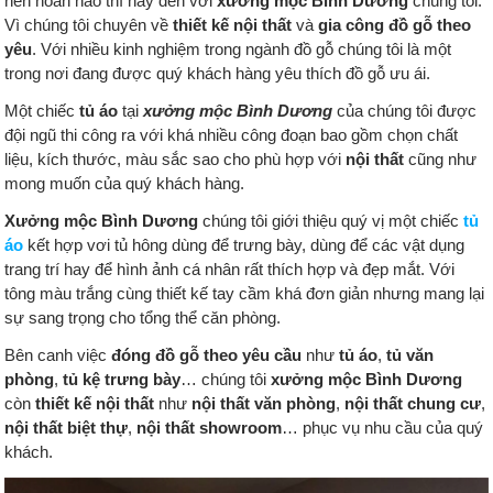
nên hoàn hảo thì hãy đến với
xưởng mộc Bình Dương
chúng tôi.
Vì chúng tôi chuyên về
thiết kế nội thất
và
gia công đồ gỗ theo
yêu
. Với nhiều kinh nghiệm trong ngành đồ gỗ chúng tôi là một
trong nơi đang được quý khách hàng yêu thích đồ gỗ ưu ái.
Một chiếc
tủ áo
tại
xưởng mộc Bình Dương
của chúng tôi được
đội ngũ thi công ra với khá nhiều công đoạn bao gồm chọn chất
liệu, kích thước, màu sắc sao cho phù hợp với
nội thất
cũng như
mong muốn của quý khách hàng.
Xưởng mộc Bình Dương
chúng tôi giới thiệu quý vị một chiếc
tủ
áo
kết hợp vơi tủ hông dùng để trưng bày, dùng để các vật dụng
trang trí hay để hình ảnh cá nhân rất thích hợp và đẹp mắt. Với
tông màu trắng cùng thiết kế tay cầm khá đơn giản nhưng mang lại
sự sang trọng cho tổng thể căn phòng.
Bên canh việc
đóng đồ gỗ theo yêu cầu
như
tủ áo
,
tủ văn
phòng
,
tủ kệ trưng bày
… chúng tôi
xưởng mộc Bình Dương
còn
thiết kế nội thất
như
nội thất văn phòng
,
nội thất chung cư
,
nội thất biệt thự
,
nội thất showroom
… phục vụ nhu cầu của quý
khách.