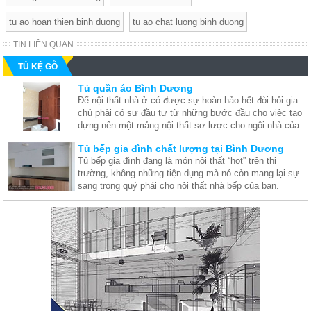
tu ao hoan thien binh duong
tu ao chat luong binh duong
TIN LIÊN QUAN
TỦ KỆ GỖ
Tủ quần áo Bình Dương
Để nội thất nhà ở có được sự hoàn hảo hết đòi hỏi gia
chủ phải có sự đầu tư từ những bước đầu cho việc tạo
dựng nên một mảng nội thất sơ lược cho ngôi nhà của
mình, và việc sau đó xưởng mộc Bình Dương chúng
Tủ bếp gia đình chất lượng tại Bình Dương
tôi có thể giúp bạn hoàn thành. Bằng cách giới thiệu
Tủ bếp gia đình đang là món nội thất “hot” trên thị
cho bạn nội thất tốt tại xưởng chúng tôi ví dụ như tủ
trường, không những tiện dụng mà nó còn mang lại sự
quần áo Bình Dương.
sang trọng quý phái cho nội thất nhà bếp của bạn.
Xưởng mộc Bình Dương chúng tôi chuyên về thi công
Nơi cung cấp tủ kệ trưng bày chất lượng uy tín
tủ bếp gia đình hân hạnh được phục vụ quý khách.
ở Bình Dương
Nội thất căn nhà hoàn hảo sao có thể thiếu một chiếc tủ
kệ trưng bày, để trang trí thêm cho nội thất căn nhà
thêm xinh đẹp và lộng lẫy. Xưởng mộc Bình Dương sẽ
Nơi cung cấp tủ áo chất lương ngay tại Bình
là nơi cung cấp tủ kệ trưng bày đẹp và chất lượng nhất
Dương
dành cho bạn.
Trong bất kỳ ý tưởng trang trí nội thất phòng ngủ mà
bạn biết, chiếc giường ngủ và tủ áo gỗ luôn là điểm