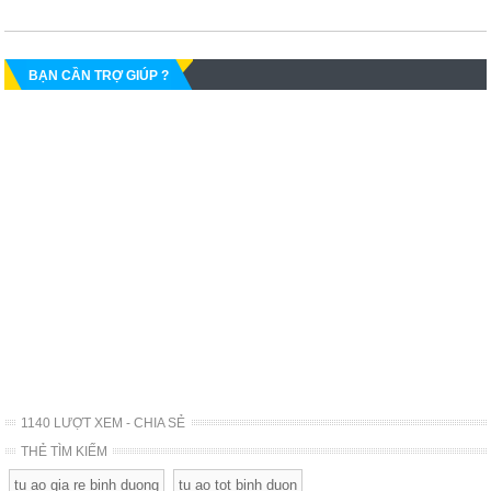
BẠN CẦN TRỢ GIÚP ?
1140 LƯỢT XEM - CHIA SẺ
THẺ TÌM KIẾM
tu ao gia re binh duong
tu ao tot binh duon