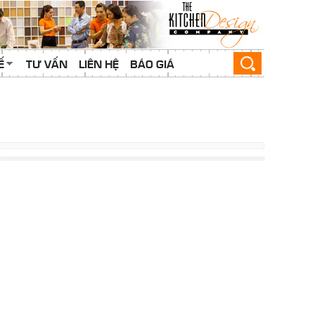
Ế
TƯ VẤN
LIÊN HỆ
BÁO GIÁ