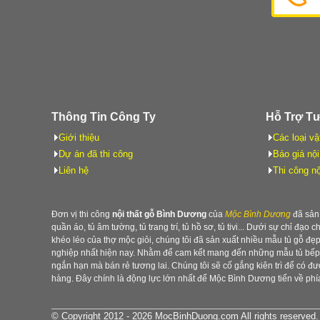
Thông Tin Công Ty
Hỗ Trợ T
Giới thiệu
Các loại vậ
Dự án đã thi công
Báo giá nội
Liên hệ
Thi công nộ
Đơn vị thi công
nội thất gỗ Bình Dương
của
Mộc Bình Dương
đã sản 
quần áo, tủ âm tường, tủ trang trí, tủ hồ sơ, tủ tivi... Dưới sự chỉ đạo 
khéo léo của thợ mộc giỏi, chúng tôi đã sản xuất nhiều mẫu tủ gỗ đ
nghiệp nhất hiện nay. Nhằm để cam kết mang đến những mẫu tủ bếp b
ngắn hạn mà bán rẻ tương lai. Chúng tôi sẽ cố gắng kiên trì để có 
hàng. Đây chính là động lực lớn nhất để Mộc Bình Dương tiến về phía
© Copyright 2012 - 2026 MocBinhDuong.com All rights reserved.