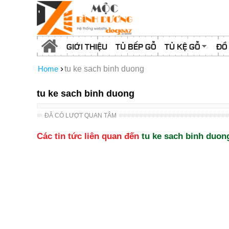
GIỚI THIỆU
TỦ BẾP GỖ
TỦ KỆ GỖ
ĐỒ
›
Home
tu ke sach binh duong
tu ke sach binh duong
ĐÃ CÓ LƯỢT QUAN TÂM
Các tin tức liên quan đến
tu ke sach binh duon