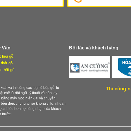
ư Vấn
Đối tác và khách hàng
t liệu gỗ
 thất gỗ
i thất gỗ
xuất và thi công các loại tủ bếp gỗ, tủ
Thi công n
chặt chẽ từ đội ngũ kỹ thuật và bàn tay
ẹp bằng máy móc hiện đại và chuyên
ền đẹp, chúng tôi sẽ không vì lợi nhuận
được nhiều hơn sự công nhận của khách
 trước!.