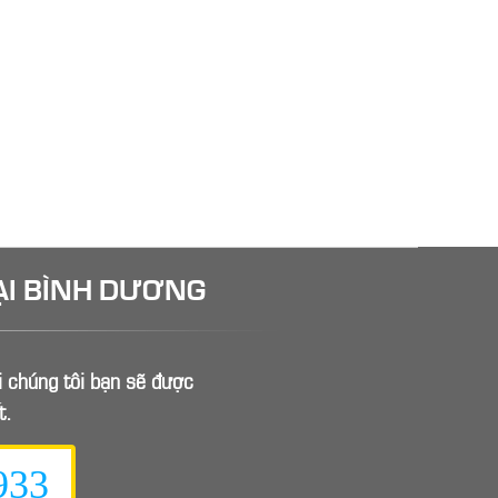
ẠI BÌNH DƯƠNG
ới chúng tôi bạn sẽ được
t.
933