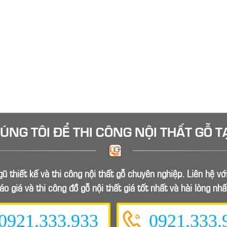
HÚNG TÔI ĐỂ
THI CÔNG NỘI THẤT GỖ
T
ũ thiết kế và thi công nội thất gỗ chuyên nghiệp. Liên hệ v
áo giá và thi công đồ gỗ nội thất giá tốt nhất và hài lòng nhấ
0921.333.933
0921.333.