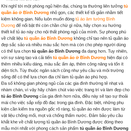
Khi nghĩ tới một phòng ngủ hiện đại, chúng ta thường liên tưởng
tủ
quần áo ở Bình Dương
nhỏ gọn, các thiết kế tối giản nhằm tiết
kiệm không gian. Nếu luôn muốn đóng
tủ áo âm tường Bình
Dương
để nổi bật thì còn chần chừ gì nữa, hãy chọn xu hướng
thiết kế tủ áo này cho nội thất phòng ngủ của mình. Sự phong phú
về chất liệu
tủ quần áo Bình Dương
không chỉ tạo nên tủ quần áo
đẹp sắc sảo và nhiều màu sắc hơn mà còn cho phép người dùng
có thể lựa chọn
tủ quần áo Bình Dương
đa dạng hơn. Tuy nhiên,
với sự sáng tạo và cải tiến
tủ quần áo ở Bình Dương
hiện đại có
thêm nhiều kiểu dáng, màu sắc ấm áp, thêm công năng và tốn ít
diện tích. Tùy thuộc ngân sách cũng như yêu cầu và môi trường
sống để có thể lựa chọn địa chỉ làm tủ quần áo phù hợp.
Đa số không gian phòng ngủ của các gia đình thường tẻ nhạt và
nhàm chán, vì vậy hãy chăm chút vào việc trang trí và làm đẹp cho
tủ áo Bình Dương
của gia đinh hơn nữa, điều này sẽ tạo sự thoải
mái cho việc sắp xếp đồ đạc trong gia đình. Đặc biệt, những phụ
kiện cần kiểm tra nguồn gốc rõ ràng, tủ quần áo nên được làm từ
vật liệu chống mối, mọt và chống thấm nước. Đảm bảo yêu cầu
khắt khe về chất lượng tủ quần áo Bình Dương được đóng theo
mẫu mới nhất với phong cách sản phẩm
tủ quần áo Bình Dương