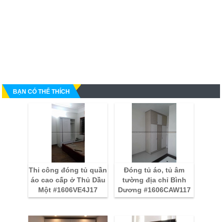
BẠN CÓ THỂ THÍCH
Thi công đóng tủ quần
Đóng tủ áo, tủ âm
áo cao cấp ở Thủ Dầu
tường địa chỉ Bình
Một #1606VE4J17
Dương #1606CAW117