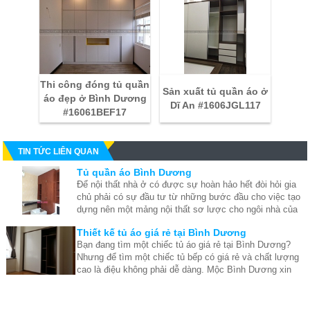
Thi công đóng tủ quần
Sản xuất tủ quần áo ở
áo đẹp ở Bình Dương
Dĩ An #1606JGL117
#16061BEF17
TIN TỨC LIÊN QUAN
Tủ quần áo Bình Dương
Để nội thất nhà ở có được sự hoàn hảo hết đòi hỏi gia
chủ phải có sự đầu tư từ những bước đầu cho việc tạo
dựng nên một mảng nội thất sơ lược cho ngôi nhà của
mình, và việc sau đó xưởng mộc Bình Dương chúng tôi
Thiết kế tủ áo giá rẻ tại Bình Dương
có thể giúp bạn hoàn thành. Bằng cách giới thiệu cho
Bạn đang tìm một chiếc tủ áo giá rẻ tại Bình Dương?
bạn nội thất tốt tại xưởng chúng tôi ví dụ như tủ quần
Nhưng để tìm một chiếc tủ bếp có giá rẻ và chất lượng
áo Bình Dương.
cao là điệu không phải dễ dàng. Mộc Bình Dương xin
giới thiệu đến bạn một chiếc tủ áo giá rẻ tại Bình
Tủ quần áo âm tường Bình Dương - Lựa chọn
Dương.
hoàn hảo của mọi gia đình