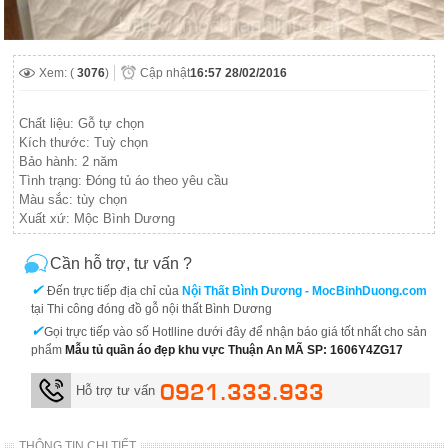
Xem: (
3076
)
Cập nhật
16:57 28/02/2016
Chất liệu: Gỗ tự chọn
Kích thước: Tuỳ chọn
Bảo hành: 2 năm
Tình trạng: Đóng tủ áo theo yêu cầu
Màu sắc: tùy chọn
Xuất xứ: Mộc Bình Dương
Cần hỗ trợ, tư vấn ?
✔
Đến trực tiếp địa chỉ của
Nội Thất Bình Dương - MocBinhDuong.com
tại Thi công đóng đồ gỗ nội thất Bình Dương
✔
Gọi trực tiếp vào số Hotlline dưới đây để nhận báo giá tốt nhất cho sản
phẩm
Mẫu tủ quần áo đẹp khu vực Thuận An MÃ SP: 1606Y4ZG17
0921.333.933
Hỗ trợ tư vấn
THÔNG TIN CHI TIẾT