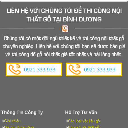
Nhiều mẫu tủ quần áo âm tường Bình Dương nhận
LIÊN HỆ VỚI CHÚNG TÔI ĐỂ
được sự tin dùng cao của nhiều khách hàng.
THI CÔNG NỘI
THẤT GỖ
TẠI BÌNH DƯƠNG
Gia công tủ áo giá rẻ tại Bình Dương
Bạn đang tìm cho mình một chiếc tủ áo hợp xu hướng
và tiện nghi nhưng vẫn có giá cả phải chăng? Xưởng
mộc Bình dương chúng tôi sẽ cho bạn một chiếc tủ áo
Chúng tôi có một đội ngũ thiết kế và thi công nội thất gỗ
ưng ý nhất.
Tủ áo âm tường giá rẻ dành cho không gian
chuyên nghiệp. Liên hệ với chúng tôi bạn sẽ được báo giá
nhà nhỏ tại Bình Dương
và thi công đồ gỗ nội thất giá tốt nhất và hài lòng nhất.
Một chiếc tủ áo đẹp rất cần thiết cho phòng ngủ của
bạn. Tủ áo không chỉ để sắp xếp quần áo ngắn nắp mà
nó còn thể hiện phong cách của gia chủ. Chúng tôi xin
giới thiệu đến gia chủ một loại tủ áo âm tường giá rẻ
0921.333.933
0921.333.933
tiết kiệm diện tích tại Bình Dương.
Thông Tin Công Ty
Hỗ Trợ Tư Vấn
Giới thiệu
Các loại vật liệu gỗ
Dự án đã thi công
Báo giá nội thất gỗ