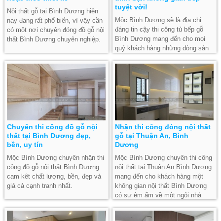
tuyệt vời!
Nội thất gỗ tại Bình Dương hiện
Mộc Bình Dương sẽ là địa chỉ
nay đang rất phổ biến, vì vậy cần
đáng tin cậy thi công tủ bếp gỗ
có một nơi chuyên đóng đồ gỗ nội
Bình Dương mang đến cho mọi
thất Bình Dương chuyên nghiệp.
quý khách hàng những dòng sản
phẩm tủ bếp Bình Dương chất
lượng hàng đầu.
Chuyên thi công đồ gỗ nội
Nhận thi công đóng nội thất
thất tại Bình Dương đẹp,
gỗ tại Thuận An, Bình
bền, uy tín
Dương
Mộc Bình Dương chuyên nhận thi
Mộc Bình Dương chuyên thi công
công đồ gỗ nội thất Bình Dương
nội thất tại Thuận An Bình Dương
cam kêt chất lượng, bền, đẹp và
mang đến cho khách hàng một
giá cả cạnh tranh nhất.
không gian nội thất Bình Dương
có sự êm ấm về một ngôi nhà
hạnh phúc, sang trọng và hiện đại.