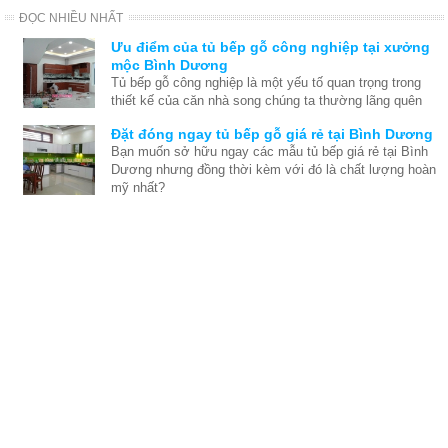
ĐỌC NHIỀU NHẤT
Ưu điểm của tủ bếp gỗ công nghiệp tại xưởng
mộc Bình Dương
Tủ bếp gỗ công nghiệp là một yếu tố quan trọng trong
thiết kế của căn nhà song chúng ta thường lãng quên
và chỉ nghĩ đến thiết kế nội thất chung sau khi việc xây
Đặt đóng ngay tủ bếp gỗ giá rẻ tại Bình Dương
dựng nhà đã hoàn tất. Thế nên chúng tôi đưa ra những
Bạn muốn sở hữu ngay các mẫu tủ bếp giá rẻ tại Bình
ưu điểm để bạn thấy được rằng thật ra tủ bếp cũng rất
Dương nhưng đồng thời kèm với đó là chất lượng hoàn
quan trong quá trình tạo nên nội thất căn nhà hoàn hảo.
mỹ nhất?
Xưởng đóng đồ gỗ nội thất tại Dĩ An, Bình
Dương
Mộc Bình Dương tự hào là đơn vị thi công nội thất gỗ
tại Dĩ An Bình Dương lớn và hiện đại. Chuyên thi công
đồ gỗ nội thất theo yêu cầu tại Dĩ An, Bình Dương
Đóng tủ kệ gỗ nội thất phòng khách tại Bình
Dương
Phòng khách là tâm điểm của ngôi nhà, là bộ mặt của
gia chủ. Vì vậy bạn cần phải tìm đúng nơi đóng đồ gỗ
nội thất phòng khách ở Bình Dương vừa tốt vừa rẻ.
Đóng đồ gỗ nội thất và tủ bếp gỗ tại Bình
Dương
Nhà bạn đang cần đóng mới các loại đồ gỗ nội thất ở