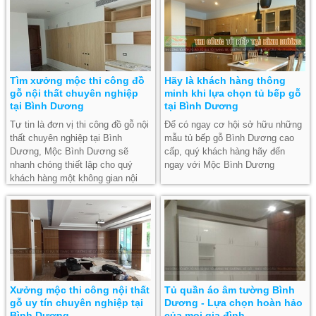
Tìm xưởng mộc thi công đồ
Hãy là khách hàng thông
gỗ nội thất chuyên nghiệp
minh khi lựa chọn tủ bếp gỗ
tại Bình Dương
tại Bình Dương
Tự tin là đơn vị thi công đồ gỗ nội
Để có ngay cơ hội sở hữu những
thất chuyên nghiệp tại Bình
mẫu tủ bếp gỗ Bình Dương cao
Dương, Mộc Bình Dương sẽ
cấp, quý khách hàng hãy đến
nhanh chóng thiết lập cho quý
ngay với Mộc Bình Dương
khách hàng một không gian nội
thất đẳng cấp nhất.
Xưởng mộc thi công nội thất
Tủ quần áo âm tường Bình
gỗ uy tín chuyên nghiệp tại
Dương - Lựa chọn hoàn hảo
Bình Dương
của mọi gia đình