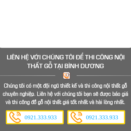
Bình Dương như tủ bếp gỗ, tủ quần áo, tủ kệ tivi, tủ kệ
trang trí, bàn làm việc... Hãy liên hệ Mộc Bình Dương
ngay để có giá tốt tại xưởng
LIÊN HỆ VỚI CHÚNG TÔI ĐỂ
THI CÔNG NỘI
THẤT GỖ
TẠI BÌNH DƯƠNG
Chúng tôi có một đội ngũ thiết kế và thi công nội thất gỗ
chuyên nghiệp. Liên hệ với chúng tôi bạn sẽ được báo giá
và thi công đồ gỗ nội thất giá tốt nhất và hài lòng nhất.
0921.333.933
0921.333.933