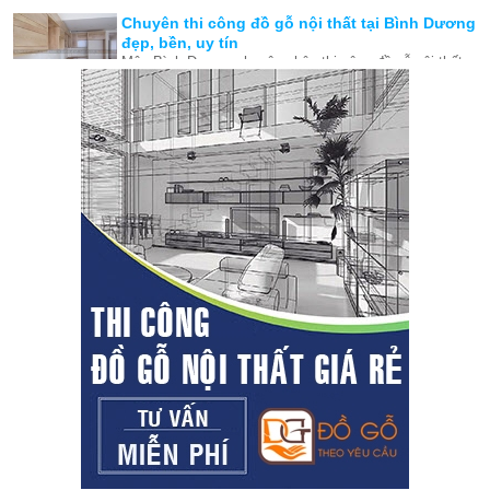
thể thi công tủ bếp ở Bình Dương uy tín, tận tâm và
Chuyên thi công đồ gỗ nội thất tại Bình Dương
chuyên nghiệp.
đẹp, bền, uy tín
Mộc Bình Dương chuyên nhận thi công đồ gỗ nội thất
Bình Dương cam kêt chất lượng, bền, đẹp và giá cả
cạnh tranh nhất.