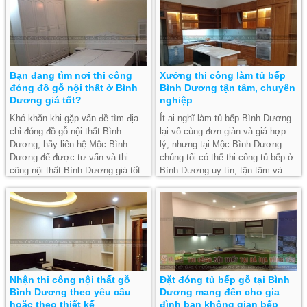
Bạn đang tìm nơi thi công
Xưởng thi công làm tủ bếp
đóng đồ gỗ nội thất ở Bình
Bình Dương tận tâm, chuyên
Dương giá tốt?
nghiệp
Khó khăn khi gặp vấn đề tìm địa
Ít ai nghĩ làm tủ bếp Bình Dương
chỉ đóng đồ gỗ nội thất Bình
lại vô cùng đơn giản và giá hợp
Dương, hãy liên hệ Mộc Bình
lý, nhưng tại Mộc Bình Dương
Dương để được tư vấn và thi
chúng tôi có thể thi công tủ bếp ở
công nội thất Bình Dương giá tốt
Bình Dương uy tín, tận tâm và
nhất, chất lượng hàng đầu.
chuyên nghiệp.
Nhận thi công nội thất gỗ
Đặt đóng tủ bếp gỗ tại Bình
Bình Dương theo yêu cầu
Dương mang đến cho gia
hoặc theo thiết kế
đình bạn không gian bếp