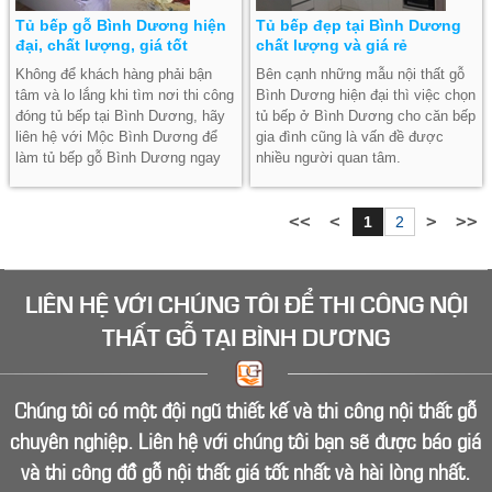
Tủ bếp gỗ Bình Dương hiện
Tủ bếp đẹp tại Bình Dương
đại, chất lượng, giá tốt
chất lượng và giá rẻ
Không để khách hàng phải bận
Bên cạnh những mẫu nội thất gỗ
tâm và lo lắng khi tìm nơi thi công
Bình Dương hiện đại thì việc chọn
đóng tủ bếp tại Bình Dương, hãy
tủ bếp ở Bình Dương cho căn bếp
liên hệ với Mộc Bình Dương để
gia đình cũng là vấn đề được
làm tủ bếp gỗ Bình Dương ngay
nhiều người quan tâm.
hôm nay.
1
2
LIÊN HỆ VỚI CHÚNG TÔI ĐỂ
THI CÔNG NỘI
THẤT GỖ
TẠI BÌNH DƯƠNG
Chúng tôi có một đội ngũ thiết kế và thi công nội thất gỗ
chuyên nghiệp. Liên hệ với chúng tôi bạn sẽ được báo giá
và thi công đồ gỗ nội thất giá tốt nhất và hài lòng nhất.