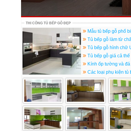
THI CÔNG TỦ BẾP GỖ ĐẸP
Mẫu tủ bếp gỗ phổ b
Tủ bếp gỗ làm từ chất
Tủ bếp gỗ hình chữ U,
Tủ bếp gỗ giá cả thế
Kính ốp tường và đá
Các loại phụ kiện tủ