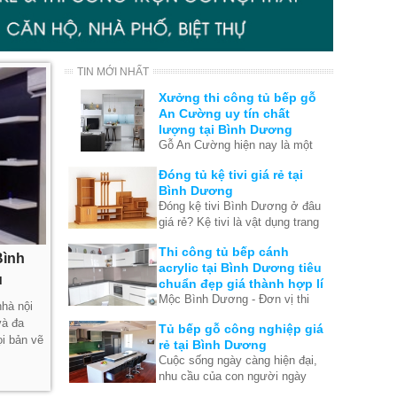
TIN MỚI NHẤT
Xưởng thi công tủ bếp gỗ
An Cường uy tín chất
lượng tại Bình Dương
Gỗ An Cường hiện nay là một
trong những thương hiệu được
Đóng tủ kệ tivi giá rẻ tại
nhiều công ty sản xuất, thiết kế
Bình Dương
và thi công nội thất lựa chọn để
Đóng kệ tivi Bình Dương ở đâu
tạo ra những sản phẩm chất
giá rẻ? Kệ tivi là vật dụng trang
lượng, mang đến cho khách
trí không thể thiếu của phòng
hàng sự hài lòng khi sử dụng.
Thi công tủ bếp cánh
khách. Kệ tivi góp phần làm
Bình
acrylic tại Bình Dương tiêu
không gian phòng khách thêm
u
chuẩn đẹp giá thành hợp lí
gọn gàng và ngăn nắp hơn .
Mộc Bình Dương - Đơn vị thi
nhà nội
công tủ bếp acrylic với các tiêu
và đa
Tủ bếp gỗ công nghiệp giá
chí : đẹp - rẻ - chất lượng và uy
i bản vẽ
rẻ tại Bình Dương
tín . Nơi mang đến cho bạn sự
Cuộc sống ngày càng hiện đại,
lựa chọn chính xác nhất
nhu cầu của con người ngày
càng tăng cao. Hiện nay không