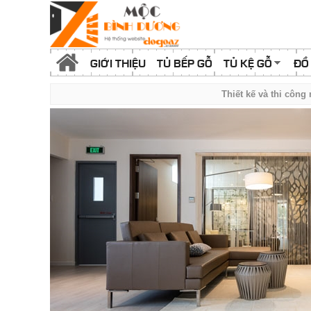
GIỚI THIỆU
TỦ BẾP GỖ
TỦ KỆ GỖ
ĐỒ
Thiết kế và thi công n