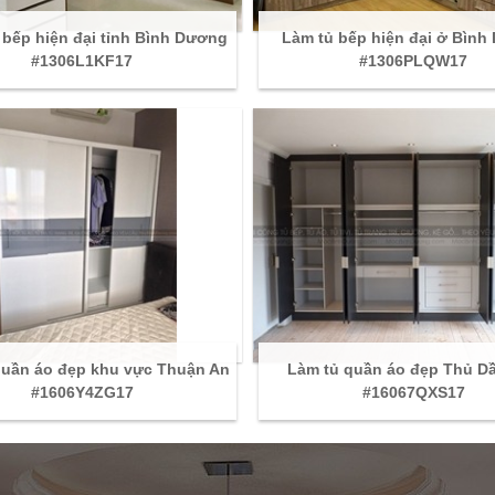
 bếp hiện đại tỉnh Bình Dương
Làm tủ bếp hiện đại ở Bìn
#1306L1KF17
#1306PLQW17
quần áo đẹp khu vực Thuận An
Làm tủ quần áo đẹp Thủ D
#1606Y4ZG17
#16067QXS17