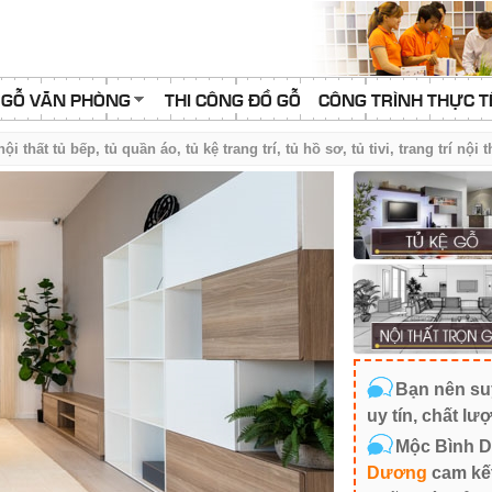
 GỖ VĂN PHÒNG
THI CÔNG ĐỒ GỖ
CÔNG TRÌNH THỰC T
ội thất tủ bếp, tủ quần áo, tủ kệ trang trí, tủ hồ sơ, tủ tivi, trang trí nội 
Bạn nên suy
uy tín, chất lư
Mộc Bình D
Dương
cam kết