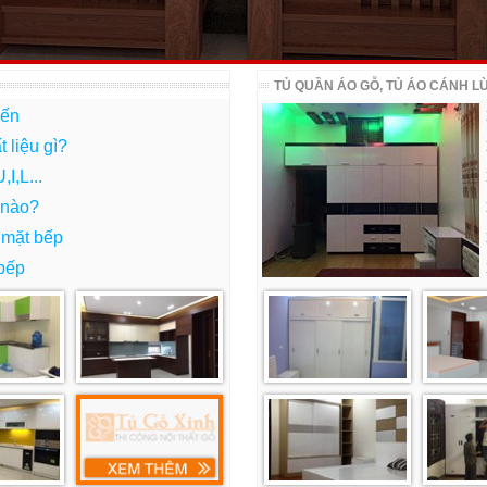
TỦ QUẦN ÁO GỖ, TỦ ÁO CÁNH L
iến
 liệu gì?
I,L...
 nào?
 mặt bếp
 bếp