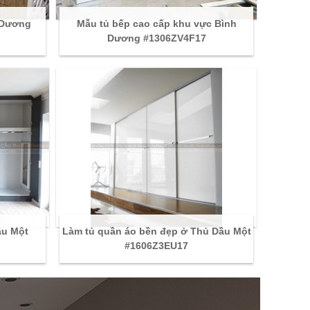
h Dương
Mẫu tủ bếp cao cấp khu vực Bình
Dương #1306ZV4F17
ầu Một
Làm tủ quần áo bền đẹp ở Thủ Dầu Một
#1606Z3EU17