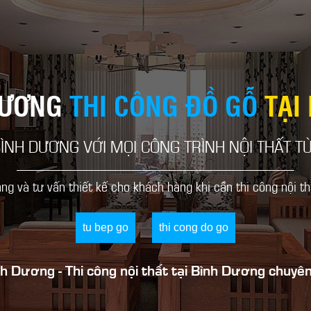
DƯƠNG
THI CÔNG ĐỒ GỖ
TẠI
BÌNH DƯƠNG VỚI MỌI CÔNG TRÌNH NỘI THẤT T
ạng và tư vấn thiết kế cho khách hàng khi cần thi công nội t
tu bep go
thi cong do go
h Dương - Thi công nội thất tại Bình Dương chuyên