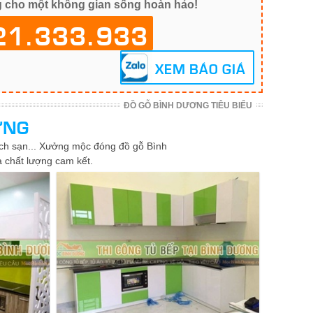
 cho một không gian sống hoàn hảo!
21.333.933
XEM BÁO GIÁ
ĐỒ GỖ BÌNH DƯƠNG TIÊU BIỂU
ƠNG
hách sạn... Xưởng mộc đóng đồ gỗ Bình
và chất lượng cam kết.