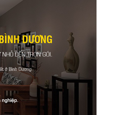
 BÌNH DƯƠNG
Ừ NHỎ ĐẾN TRỌN GÓI.
hất ở Bình Dương.
 nghiệp.