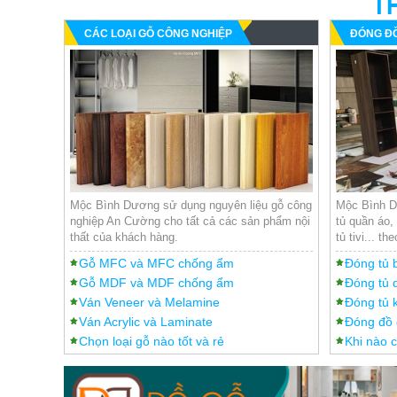
T
CÁC LOẠI GỖ CÔNG NGHIỆP
ĐÓNG ĐỒ
Mộc Bình Dương sử dụng nguyên liệu gỗ công
Mộc Bình Dư
nghiệp An Cường cho tất cả các sản phẩm nội
tủ quần áo, 
thất của khách hàng.
tủ tivi... th
Gỗ MFC và MFC chống ẩm
Đóng tủ 
Gỗ MDF và MDF chống ẩm
Đóng tủ 
Ván Veneer và Melamine
Đóng tủ k
Ván Acrylic và Laminate
Đóng đồ g
Chọn loại gỗ nào tốt và rẻ
Khi nào c