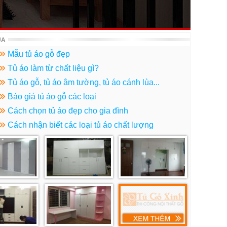
ÙA
Mẫu tủ áo gỗ đẹp
Tủ áo làm từ chất liệu gì?
Tủ áo gỗ, tủ áo âm tường, tủ áo cánh lùa...
Báo giá tủ áo gỗ các loại
Cách chọn tủ áo đẹp cho gia đình
Cách nhận biết các loại tủ áo chất lượng