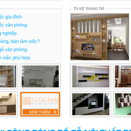
TỦ KỆ TRANG TRÍ
ệc gia đình
iệc văn phòng
g nghiệp
hòng, bàn làm việc?
 gỗ văn phòng
m việc phù hợp