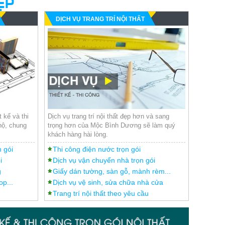
ẸP
DỊCH VỤ TRANG TRÍ NỘI THẤT
 kế và thi
Dịch vụ trang trí nội thất đẹp hơn và sang
hộ, chung
trọng hơn của Mộc Bình Dương sẽ làm quý
khách hàng hài lòng.
n gói
Thi công điện nước trọn gói
i
Dịch vụ vận chuyển nhà trọn gói
g
Giấy dán tường, sàn gỗ, mành rèm...
op...
Dịch vụ vệ sinh, sửa chữa nhà cửa
Trang trí nội thất theo yêu cầu