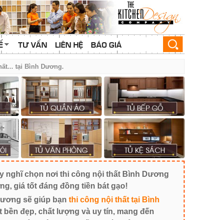
Ế
TƯ VẤN
LIÊN HỆ
BÁO GIÁ
thất... tại Bình Dương.
 nghĩ chọn nơi thi công nội thất Bình Dương
ợng, giá tốt đáng đồng tiền bát gạo!
ương sẽ giúp bạn
thi công nội thất tại Bình
 bền đẹp, chất lượng và uy tín, mang đến