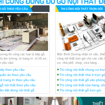
HI CÔNG ĐÓNG ĐỒ GỖ NỘI THẤT Đ
 GỖ THEO YÊU CẦU
THI CÔNG NỘI THẤT TRỌN GÓI
ơng thi công các loại tủ bếp gỗ,
Mộc Bình Dương nhận tư vấn, thiết
tủ âm tường, tủ trang trí, tủ hồ sơ,
công nội thất trọn gói cho các căn 
eo yêu cầu!
cư, nhà phố, shop, cửa hàng...
bếp theo yêu cầu
Thi công nội thất chung cư trọ
quần áo theo yêu cầu
Thi công nội thất nhà ở trọn gó
ệ trang trí theo yêu cầu
Thi công nội thất gỗ văn phòn
ỗ nội thất theo yêu cầu
Thi công nội thất cửa hàng, sh
ần đặt đóng nội thất gỗ
Thi công nội thất gỗ trọn gói