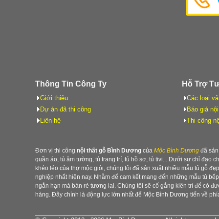
Thông Tin Công Ty
Hỗ Trợ T
Giới thiệu
Các loại vậ
Dự án đã thi công
Báo giá nội
Liên hệ
Thi công nộ
Đơn vị thi công
nội thất gỗ Bình Dương
của
Mộc Bình Dương
đã sản 
quần áo, tủ âm tường, tủ trang trí, tủ hồ sơ, tủ tivi... Dưới sự chỉ đạo 
khéo léo của thợ mộc giỏi, chúng tôi đã sản xuất nhiều mẫu tủ gỗ đ
nghiệp nhất hiện nay. Nhằm để cam kết mang đến những mẫu tủ bếp b
ngắn hạn mà bán rẻ tương lai. Chúng tôi sẽ cố gắng kiên trì để có 
hàng. Đây chính là động lực lớn nhất để Mộc Bình Dương tiến về phía