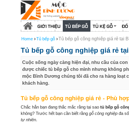
GIỚI THIỆU
TỦ BẾP GỖ
TỦ KỆ GỖ
ĐỒ
›
›
Home
Tủ bếp gỗ
Tủ bếp gỗ công nghiệp giá rẻ tại
Tủ bếp gỗ công nghiệp giá rẻ t
Cuộc sống ngày càng hiện đại, nhu cầu của con 
được chiếc tủ bếp gỗ cho mình nhưng không phải
mộc Bình Dương chúng tôi đã cho ra hàng loạt c
khách hàng.
Tủ bếp gỗ công nghiệp giá rẻ - Phù hợ
Chắc hẳn bạn đang thắc mắc rằng tại sao
tủ bếp gỗ côn
không? Trước hết bạn cần biết rằng
gỗ công nghiệp
đa số
tự nhiên
.