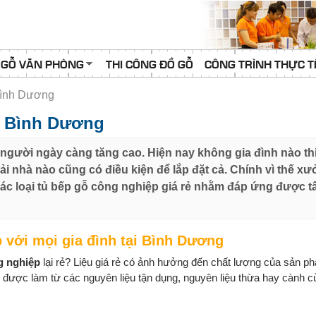
 GỖ VĂN PHÒNG
THI CÔNG ĐỒ GỖ
CÔNG TRÌNH THỰC T
 Bình Dương
ại Bình Dương
người ngày càng tăng cao. Hiện nay không gia đình nào thi
 nhà nào cũng có điều kiện để lắp đặt cả. Chính vì thế x
ác loại tủ bếp gỗ công nghiệp giá rẻ nhằm đáp ứng được tấ
p với mọi gia đình tại Bình Dương
g nghiệp
lại rẻ? Liệu giá rẻ có ảnh hưởng đến chất lượng của sản p
 được làm từ các nguyên liệu tận dụng, nguyên liệu thừa hay cành 