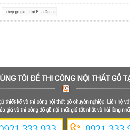
tu bep go gia re tai Binh Duong
HÚNG TÔI ĐỂ
THI CÔNG NỘI THẤT GỖ
T
ũ thiết kế và thi công nội thất gỗ chuyên nghiệp. Liên hệ v
áo giá và thi công đồ gỗ nội thất giá tốt nhất và hài lòng nhấ
0921.333.933
0921.333.