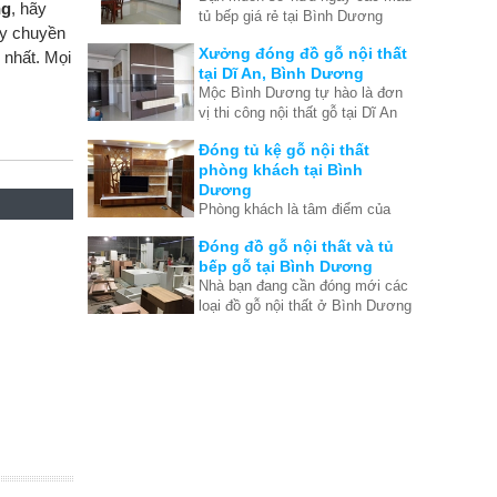
ng
, hãy
tủ bếp giá rẻ tại Bình Dương
khi việc xây dựng nhà đã hoàn
dây chuyền
nhưng đồng thời kèm với đó là
tất. Thế nên chúng tôi đưa ra
Xưởng đóng đồ gỗ nội thất
 nhất. Mọi
chất lượng hoàn mỹ nhất?
những ưu điểm để bạn thấy
tại Dĩ An, Bình Dương
được rằng thật ra tủ bếp cũng
Mộc Bình Dương tự hào là đơn
rất quan trong quá trình tạo nên
vị thi công nội thất gỗ tại Dĩ An
nội thất căn nhà hoàn hảo.
Bình Dương lớn và hiện đại.
Đóng tủ kệ gỗ nội thất
Chuyên thi công đồ gỗ nội thất
phòng khách tại Bình
theo yêu cầu tại Dĩ An, Bình
Dương
Dương
Phòng khách là tâm điểm của
ngôi nhà, là bộ mặt của gia chủ.
Đóng đồ gỗ nội thất và tủ
Vì vậy bạn cần phải tìm đúng
bếp gỗ tại Bình Dương
nơi đóng đồ gỗ nội thất phòng
Nhà bạn đang cần đóng mới các
khách ở Bình Dương vừa tốt
loại đồ gỗ nội thất ở Bình Dương
vừa rẻ.
như tủ bếp gỗ, tủ quần áo, tủ kệ
tivi, tủ kệ trang trí, bàn làm
việc... Hãy liên hệ Mộc Bình
Dương ngay để có giá tốt tại
xưởng