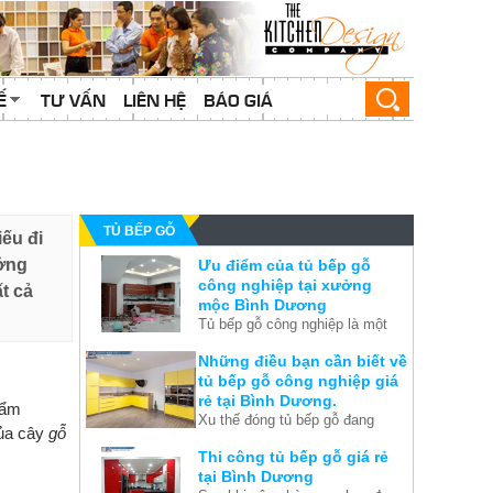
Ế
TƯ VẤN
LIÊN HỆ
BÁO GIÁ
TỦ BẾP GỖ
ếu đi
ưởng
Ưu điểm của tủ bếp gỗ
công nghiệp tại xưởng
t cả
mộc Bình Dương
Tủ bếp gỗ công nghiệp là một
yếu tố quan trọng trong thiết kế
Những điều bạn cần biết về
của căn nhà song chúng ta
tủ bếp gỗ công nghiệp giá
thường lãng quên và chỉ nghĩ
rẻ tại Bình Dương.
đến thiết kế nội thất chung sau
hẩm
Xu thế đóng tủ bếp gỗ đang
khi việc xây dựng nhà đã hoàn
của cây
gỗ
được các gia chủ tại Bình
tất. Thế nên chúng tôi đưa ra
Thi công tủ bếp gỗ giá rẻ
Dương dành sự quan tâm đặc
những ưu điểm để bạn thấy
tại Bình Dương
biệt hiện nay, chính vì thế
được rằng thật ra tủ bếp cũng