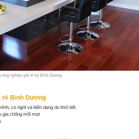
công nghiệp giá rẻ tại Bình Dương
á rẻ Bình Dương
vênh, co ngót và biến dạng do thời tiết.
hụ gia chống mối mọt
.