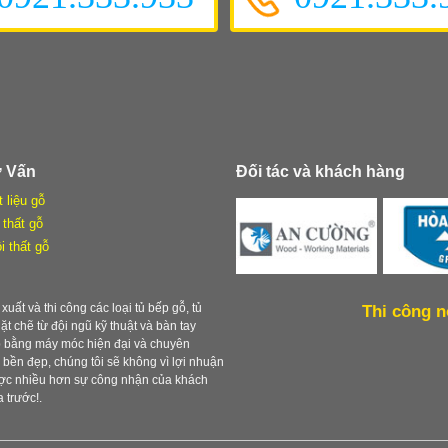
ư Vấn
Đối tác và khách hàng
t liệu gỗ
 thất gỗ
i thất gỗ
xuất và thi công các loại tủ bếp gỗ, tủ
Thi công n
chặt chẽ từ đội ngũ kỹ thuật và bàn tay
ẹp bằng máy móc hiện đại và chuyên
ền đẹp, chúng tôi sẽ không vì lợi nhuận
được nhiều hơn sự công nhận của khách
 trước!.