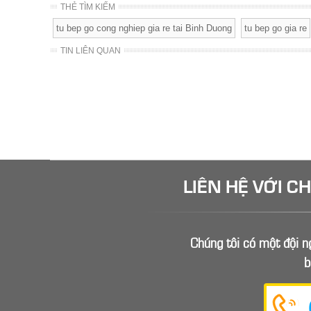
THẺ TÌM KIẾM
tu bep go cong nghiep gia re tai Binh Duong
tu bep go gia re
TIN LIÊN QUAN
LIÊN HỆ VỚI C
Chúng tôi có một đội ng
b