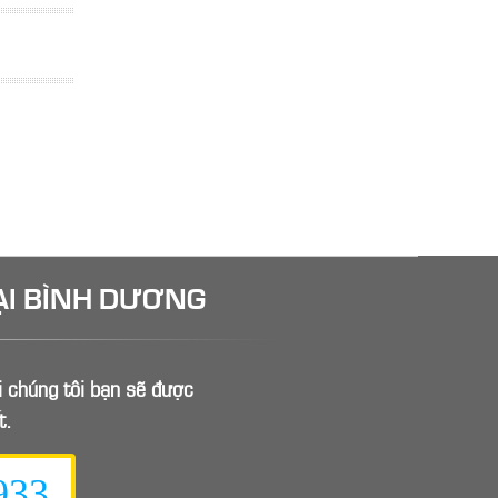
ẠI BÌNH DƯƠNG
ới chúng tôi bạn sẽ được
t.
933