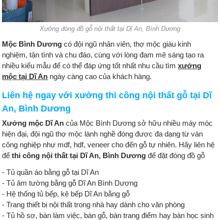
Xưởng đóng đồ gỗ nội thất tại Dĩ An, Bình Dương
Mộc Bình Dương
có đội ngũ nhân viên, thợ mộc giàu kinh
nghiệm, tận tình và chu đáo, cùng với lòng đam mê sáng tạo ra
nhiều kiểu mẫu để có thể đáp ứng tốt nhất nhu cầu tìm
xưởng
mộc tại Dĩ An
ngày càng cao của khách hàng.
Liên hệ ngay với xưởng thi công nội thất gỗ tại Dĩ
An, Bình Dương
Xưởng mộc Dĩ An
của Mộc Bình Dương sở hữu nhiều máy móc
hiện đại, đội ngũ thợ mộc lành nghề đóng được đa dạng từ ván
công nghiệp như mdf, hdf, veneer cho đến gỗ tự nhiên. Hãy liên hệ
để
thi công nội thất tại Dĩ An, Bình Dương
để đặt đóng đồ gỗ
- Tủ quần áo bằng gỗ tại Dĩ An
- Tủ âm tường bằng gỗ Dĩ An Bình Dương
- Hệ thống tủ bếp, kệ bếp Dĩ An bằng gỗ
- Trang thiết bị nội thất trong nhà hay dành cho văn phòng
- Tủ hồ sơ, bàn làm việc, bàn gỗ, bàn trang điểm hay bàn học sinh