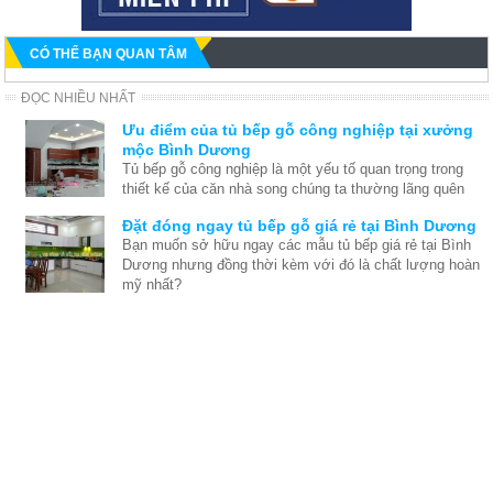
CÓ THỂ BẠN QUAN TÂM
ĐỌC NHIỀU NHẤT
Ưu điểm của tủ bếp gỗ công nghiệp tại xưởng
mộc Bình Dương
Tủ bếp gỗ công nghiệp là một yếu tố quan trọng trong
thiết kế của căn nhà song chúng ta thường lãng quên
và chỉ nghĩ đến thiết kế nội thất chung sau khi việc xây
Đặt đóng ngay tủ bếp gỗ giá rẻ tại Bình Dương
dựng nhà đã hoàn tất. Thế nên chúng tôi đưa ra những
Bạn muốn sở hữu ngay các mẫu tủ bếp giá rẻ tại Bình
ưu điểm để bạn thấy được rằng thật ra tủ bếp cũng rất
Dương nhưng đồng thời kèm với đó là chất lượng hoàn
quan trong quá trình tạo nên nội thất căn nhà hoàn hảo.
mỹ nhất?
Xưởng đóng đồ gỗ nội thất tại Dĩ An, Bình
Dương
Mộc Bình Dương tự hào là đơn vị thi công nội thất gỗ
tại Dĩ An Bình Dương lớn và hiện đại. Chuyên thi công
đồ gỗ nội thất theo yêu cầu tại Dĩ An, Bình Dương
Đóng tủ kệ gỗ nội thất phòng khách tại Bình
Dương
Phòng khách là tâm điểm của ngôi nhà, là bộ mặt của
gia chủ. Vì vậy bạn cần phải tìm đúng nơi đóng đồ gỗ