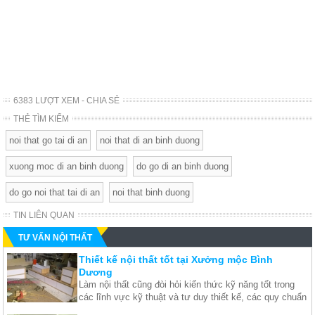
6383 LƯỢT XEM - CHIA SẺ
THẺ TÌM KIẾM
noi that go tai di an
noi that di an binh duong
xuong moc di an binh duong
do go di an binh duong
do go noi that tai di an
noi that binh duong
TIN LIÊN QUAN
TƯ VẤN NỘI THẤT
Thiết kế nội thất tốt tại Xưởng mộc Bình
Dương
Làm nội thất cũng đòi hỏi kiến thức kỹ năng tốt trong
các lĩnh vực kỹ thuật và tư duy thiết kế, các quy chuẩn
trong nguyên tắc thiết kế… Nó cũng đòi hỏi một sự