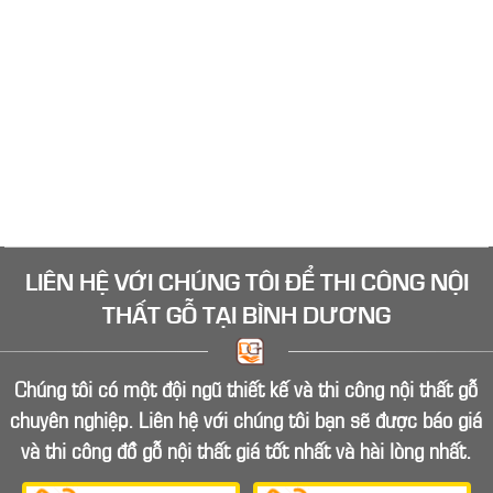
nội thất phòng khách ở Bình Dương vừa tốt vừa rẻ.
Đóng đồ gỗ nội thất và tủ bếp gỗ tại Bình
Dương
Nhà bạn đang cần đóng mới các loại đồ gỗ nội thất ở
Bình Dương như tủ bếp gỗ, tủ quần áo, tủ kệ tivi, tủ kệ
trang trí, bàn làm việc... Hãy liên hệ Mộc Bình Dương
ngay để có giá tốt tại xưởng
LIÊN HỆ VỚI CHÚNG TÔI ĐỂ
THI CÔNG NỘI
THẤT GỖ
TẠI BÌNH DƯƠNG
Chúng tôi có một đội ngũ thiết kế và thi công nội thất gỗ
chuyên nghiệp. Liên hệ với chúng tôi bạn sẽ được báo giá
và thi công đồ gỗ nội thất giá tốt nhất và hài lòng nhất.