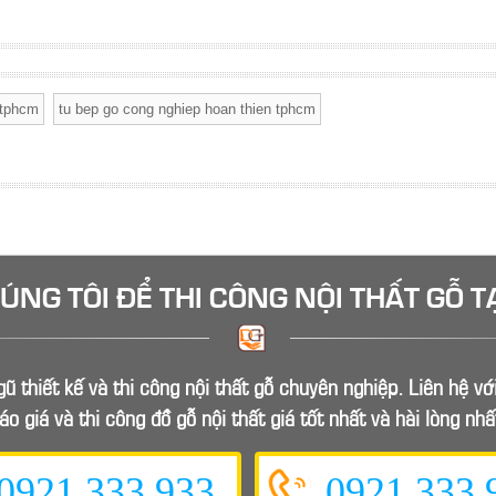
 tphcm
tu bep go cong nghiep hoan thien tphcm
HÚNG TÔI ĐỂ
THI CÔNG NỘI THẤT GỖ
T
ũ thiết kế và thi công nội thất gỗ chuyên nghiệp. Liên hệ v
áo giá và thi công đồ gỗ nội thất giá tốt nhất và hài lòng nhấ
0921.333.933
0921.333.