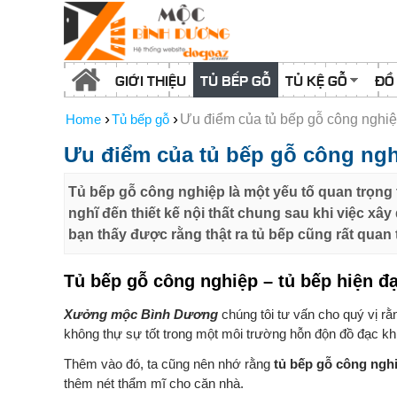
GIỚI THIỆU
TỦ BẾP GỖ
TỦ KỆ GỖ
ĐỒ
›
›
Home
Tủ bếp gỗ
Ưu điểm của tủ bếp gỗ công nghi
Ưu điểm của tủ bếp gỗ công ng
Tủ bếp gỗ công nghiệp là một yếu tố quan trọng 
nghĩ đến thiết kế nội thất chung sau khi việc x
bạn thấy được rằng thật ra tủ bếp cũng rất quan 
Tủ bếp gỗ công nghiệp – tủ bếp hiện đạ
Xưởng mộc Bình Dương
chúng tôi tư vấn cho quý vị rằn
không thự sự tốt trong một môi trường hỗn độn đồ đạc k
Thêm vào đó, ta cũng nên nhớ rằng
tủ bếp gỗ công ngh
thêm nét thẩm mĩ cho căn nhà.