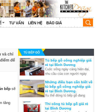
Ế
TƯ VẤN
LIÊN HỆ
BÁO GIÁ
TỦ BẾP GỖ
 và chỉ
 điểm để
Tủ bếp gỗ công nghiệp giá
rẻ tại Bình Dương
Cuộc sống ngày càng hiện đại,
nhu cầu của con người ngày
càng tăng cao. Hiện nay không
Những điều bạn cần biết về
gia đình nào thiếu đi được chiếc
tủ bếp gỗ công nghiệp giá
tủ bếp gỗ cho mình nhưng
căn bếp
sẽ
rẻ tại Bình Dương.
không phải nhà nào cũng có
Xu thế đóng tủ bếp gỗ đang
điều kiện để lắp đặt cả. Chính vì
được các gia chủ tại Bình
thế xưởng mộc Bình Dương
m tăng
Thi công tủ bếp gỗ giá rẻ
Dương dành sự quan tâm đặc
chúng tôi đã cho ra hàng loạt
tại Bình Dương
biệt hiện nay, chính vì thế
các loại tủ bếp gỗ công nghiệp