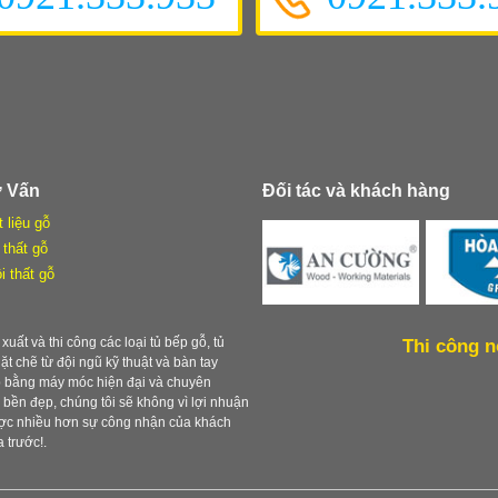
ư Vấn
Đối tác và khách hàng
t liệu gỗ
 thất gỗ
i thất gỗ
xuất và thi công các loại tủ bếp gỗ, tủ
Thi công n
chặt chẽ từ đội ngũ kỹ thuật và bàn tay
ẹp bằng máy móc hiện đại và chuyên
ền đẹp, chúng tôi sẽ không vì lợi nhuận
được nhiều hơn sự công nhận của khách
 trước!.