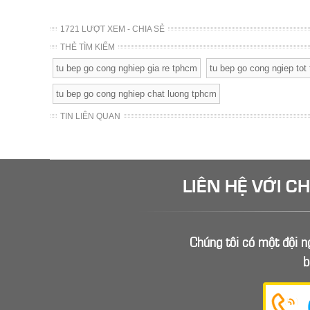
1721 LƯỢT XEM - CHIA SẺ
THẺ TÌM KIẾM
tu bep go cong nghiep gia re tphcm
tu bep go cong ngiep tot
tu bep go cong nghiep chat luong tphcm
TIN LIÊN QUAN
LIÊN HỆ VỚI C
Chúng tôi có một đội ng
b