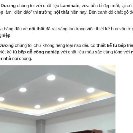
h Dương
chúng tôi với chất liệu
Laminate
, vừa bền bỉ đẹp mắt, lại có 
ệp
làm “điên đảo” thị trường
nội thất
hiện nay. Bên cạnh đó chất gỗ đ
ia hàng đầu về
nội thất
đã rất sáng tạo trong việc thiết kế hoa văn ở
ghiệp
.
 Dương
chúng tôi chứ không riêng loại nào đều có
thiết kế tủ bếp
trê
hiết kế
tủ bếp gỗ công nghiệp
với chất liệu màu sắc cùng tông với
n
ăn nhà
nói chung.