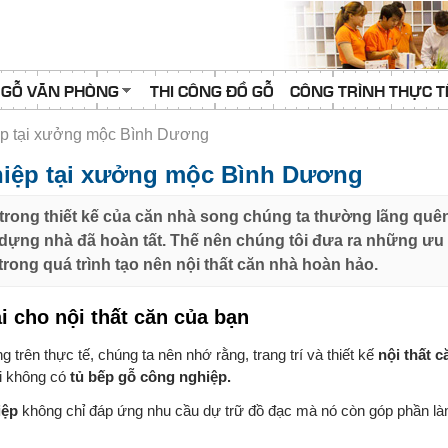
 GỖ VĂN PHÒNG
THI CÔNG ĐỒ GỖ
CÔNG TRÌNH THỰC T
ệp tại xưởng mộc Bình Dương
hiệp tại xưởng mộc Bình Dương
trong thiết kế của căn nhà song chúng ta thường lãng quên
ây dựng nhà đã hoàn tất. Thế nên chúng tôi đưa ra những ưu
trong quá trình tạo nên nội thất căn nhà hoàn hảo.
i cho nội thất căn của bạn
g trên thực tế, chúng ta nên nhớ rằng, trang trí và thiết kế
nội thất 
hi không có
tủ bếp gỗ công nghiệp.
iệp
không chỉ đáp ứng nhu cầu dự trữ đồ đạc mà nó còn góp phần là