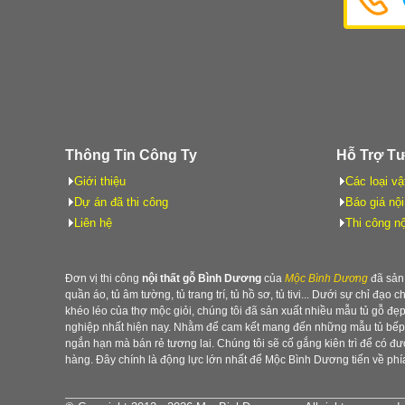
Thông Tin Công Ty
Hỗ Trợ T
Giới thiệu
Các loại vậ
Dự án đã thi công
Báo giá nội
Liên hệ
Thi công nộ
Đơn vị thi công
nội thất gỗ Bình Dương
của
Mộc Bình Dương
đã sản 
quần áo, tủ âm tường, tủ trang trí, tủ hồ sơ, tủ tivi... Dưới sự chỉ đạo 
khéo léo của thợ mộc giỏi, chúng tôi đã sản xuất nhiều mẫu tủ gỗ đ
nghiệp nhất hiện nay. Nhằm để cam kết mang đến những mẫu tủ bếp b
ngắn hạn mà bán rẻ tương lai. Chúng tôi sẽ cố gắng kiên trì để có 
hàng. Đây chính là động lực lớn nhất để Mộc Bình Dương tiến về phía