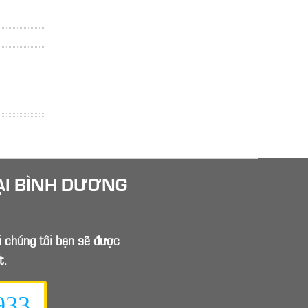
ẠI BÌNH DƯƠNG
ới chúng tôi bạn sẽ được
t.
933