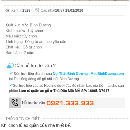
Xem: (
2529
)
Cập nhật
16:57 28/02/2016
Xuất xứ: Mộc Bình Dương
Kích thước: Tuỳ chọn
Màu sắc: tùy chọn
Tình trạng: Đóng tủ áo theo yêu cầu
Chất liệu: Gỗ tự chọn
Bảo hành: 2 năm
Cần hỗ trợ, tư vấn ?
✔
Đến trực tiếp địa chỉ của
Nội Thất Bình Dương - MocBinhDuong.com
tại Thi công đóng đồ gỗ nội thất Bình Dương
✔
Gọi trực tiếp vào số Hotlline dưới đây để nhận báo giá tốt nhất cho sản
phẩm
Làm tủ quần áo gỗ ở Thủ Dầu Một MÃ SP: 1606UD7917
0921.333.933
Hỗ trợ tư vấn
THÔNG TIN CHI TIẾT
Khi chọn tủ áo quần của nhà thiết kế.