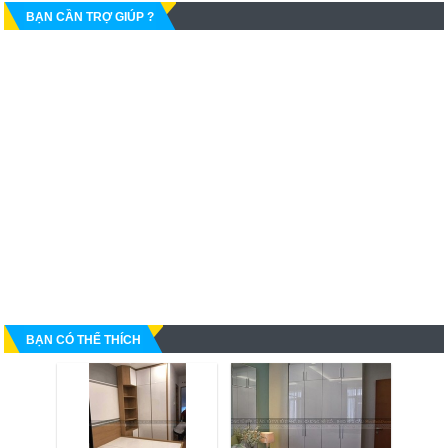
BẠN CẦN TRỢ GIÚP ?
BẠN CÓ THỂ THÍCH