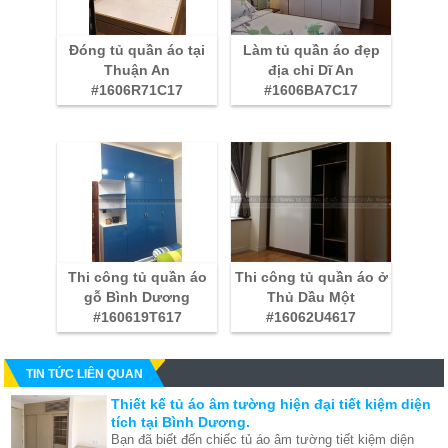
Đóng tủ quần áo tại
Làm tủ quần áo đẹp
Thuận An
địa chỉ Dĩ An
#1606R71C17
#1606BA7C17
Thi công tủ quần áo
Thi công tủ quần áo ở
gỗ Bình Dương
Thủ Dầu Một
#160619T617
#16062U4617
TIN TỨC LIÊN QUAN
Thiết kế tủ áo âm tường hiện đại tiết kiệm diện
tích tại Bình Dương.
Bạn đã biết đến chiếc tủ áo âm tường tiết kiệm diện