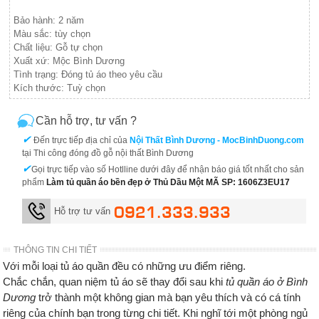
Bảo hành: 2 năm
Màu sắc: tùy chọn
Chất liệu: Gỗ tự chọn
Xuất xứ: Mộc Bình Dương
Tình trạng: Đóng tủ áo theo yêu cầu
Kích thước: Tuỳ chọn
Cần hỗ trợ, tư vấn ?
✔
Đến trực tiếp địa chỉ của
Nội Thất Bình Dương - MocBinhDuong.com
tại Thi công đóng đồ gỗ nội thất Bình Dương
✔
Gọi trực tiếp vào số Hotlline dưới đây để nhận báo giá tốt nhất cho sản
phẩm
Làm tủ quần áo bền đẹp ở Thủ Dầu Một MÃ SP: 1606Z3EU17
0921.333.933
Hỗ trợ tư vấn
THÔNG TIN CHI TIẾT
Với mỗi loại tủ áo quần đều có những ưu điểm riêng.
Chắc chắn, quan niệm tủ áo sẽ thay đổi sau khi
tủ quần áo ở Bình
Dương
trở thành một không gian mà bạn yêu thích và có cá tính
riêng của chính bạn trong từng chi tiết. Khi nghĩ tới một phòng ngủ