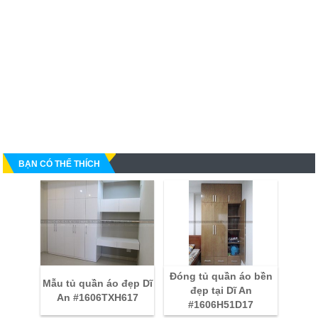
BẠN CÓ THỂ THÍCH
Đóng tủ quần áo bền
Mẫu tủ quần áo đẹp Dĩ
đẹp tại Dĩ An
An #1606TXH617
#1606H51D17