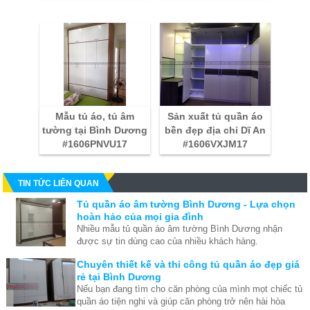
Mẫu tủ áo, tủ âm
Sản xuất tủ quần áo
tường tại Bình Dương
bền đẹp địa chỉ Dĩ An
#1606PNVU17
#1606VXJM17
TIN TỨC LIÊN QUAN
Tủ quần áo âm tường Bình Dương - Lựa chọn
hoàn hảo của mọi gia đình
Nhiều mẫu tủ quần áo âm tường Bình Dương nhận
được sự tin dùng cao của nhiều khách hàng.
Chuyên thiết kế và thi công tủ quần áo đẹp giá
rẻ tại Bình Dương
Nếu bạn đang tìm cho căn phòng của mình mọt chiếc tủ
quần áo tiện nghi và giúp căn phòng trở nên hài hòa