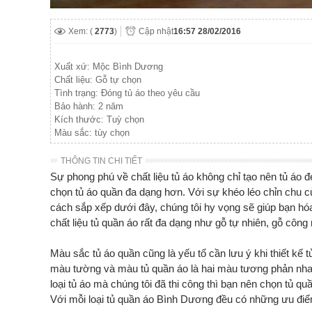
Xem: (
2773
)
Cập nhật
16:57 28/02/2016
Xuất xứ: Mộc Bình Dương
Chất liệu: Gỗ tự chọn
Tình trạng: Đóng tủ áo theo yêu cầu
Bảo hành: 2 năm
Kích thước: Tuỳ chọn
Màu sắc: tùy chọn
THÔNG TIN CHI TIẾT
Sự phong phú về chất liệu tủ áo không chỉ tạo nên tủ áo
chọn tủ áo quần đa dạng hơn. Với sự khéo léo chỉn chu 
cách sắp xếp dưới đây, chúng tôi hy vọng sẽ giúp bạn hó
chất liệu tủ quần áo rất đa dạng như gỗ tự nhiên, gỗ công 
Màu sắc tủ áo quần cũng là yếu tố cần lưu ý khi thiết kế
màu tường và màu tủ quần áo là hai màu tương phản nha
loại tủ áo mà chúng tôi đã thi công thì bạn nên chọn tủ qu
Với mỗi loại tủ quần áo Bình Dương đều có những ưu điể