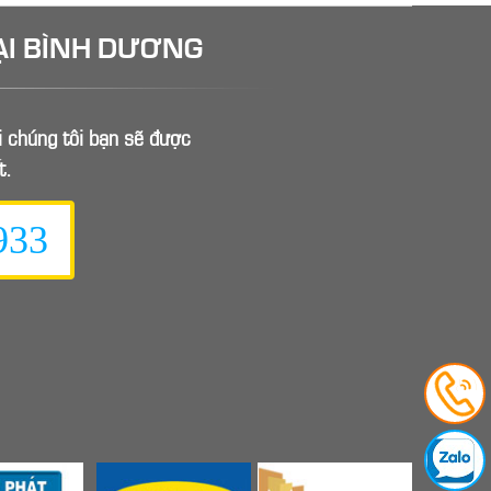
ẠI BÌNH DƯƠNG
ới chúng tôi bạn sẽ được
t.
933