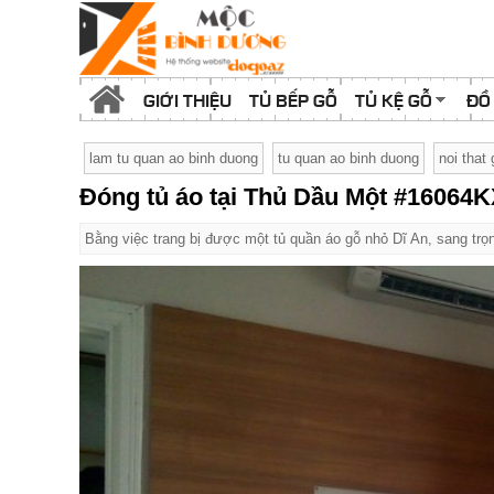
GIỚI THIỆU
TỦ BẾP GỖ
TỦ KỆ GỖ
ĐỒ
lam tu quan ao binh duong
tu quan ao binh duong
noi that
Đóng tủ áo tại Thủ Dầu Một #16064
Bằng việc trang bị được một tủ quần áo gỗ nhỏ Dĩ An, sang trọ