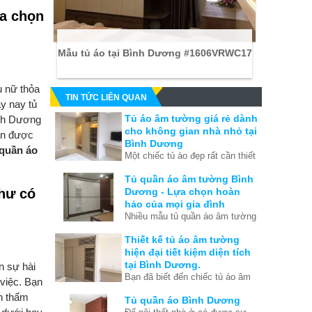
ựa chọn
Mẫu tủ áo tại Bình Dương #1606VRWC17
ụ nữ thỏa
TIN TỨC LIÊN QUAN
y nay tủ
Tủ áo âm tường giá rẻ dành
ình Dương
cho không gian nhà nhỏ tại
uần được
Bình Dương
 quần áo
Một chiếc tủ áo đẹp rất cần thiết
cho phòng ngủ của bạn. Tủ áo
Tủ quần áo âm tường Bình
không chỉ để sắp xếp quần áo
Dương - Lựa chọn hoàn
như có
ngắn nắp mà nó còn thể hiện
hảo của mọi gia đình
phong cách của gia chủ. Chúng
Nhiều mẫu tủ quần áo âm tường
tôi xin giới thiệu đến gia chủ một
Bình Dương nhận được sự tin
loại tủ áo âm tường giá rẻ tiết
Thiết kế tủ áo âm tường
dùng cao của nhiều khách hàng.
kiệm diện tích tại Bình Dương.
hiện đại tiết kiệm diện tích
tại Bình Dương.
n sự hài
Bạn đã biết đến chiếc tủ áo âm
 việc. Bạn
tường tiết kiệm diện tích vô
n thẩm
Tủ quần áo Bình Dương
cùng hiệu quả cho phòng ngủ