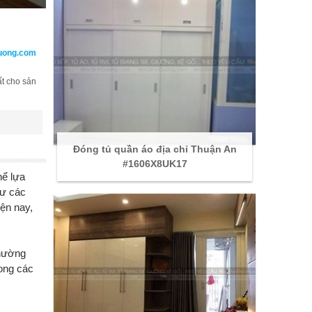
Duong.com
ất cho sản
Đóng tủ quần áo địa chỉ Thuận An
#1606X8UK17
hể lựa
hư các
ện nay,
thường
ong các