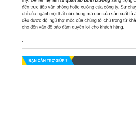
mỹ. Để liên hệ làm
tủ quần áo Bình Dương
sang trọng c
đến trực tiếp văn phòng hoặc xưởng của công ty. Sự chuyên
chỉ của ngành nội thất nói chung mà còn của sản xuất tủ 
đều được đội ngũ thợ mộc của chúng tôi chú trọng từ khâu 
cho đến vấn đề bảo đảm quyền lợi cho khách hàng.
.
BẠN CẦN TRỢ GIÚP ?