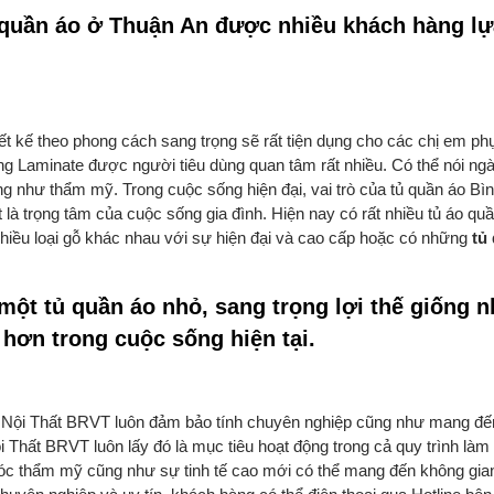
ủ quần áo ở Thuận An được nhiều khách hàng l
iết kế theo phong cách sang trọng sẽ rất tiện dụng cho các chị em ph
 Laminate được người tiêu dùng quan tâm rất nhiều. Có thể nói ngà
 như thẩm mỹ. Trong cuộc sống hiện đại, vai trò của tủ quần áo B
 là trọng tâm của cuộc sống gia đình. Hiện nay có rất nhiều tủ áo q
iều loại gỗ khác nhau với sự hiện đại và cao cấp hoặc có những
tủ
 một tủ quần áo nhỏ, sang trọng lợi thế giống 
hơn trong cuộc sống hiện tại.
ủa Nội Thất BRVT luôn đảm bảo tính chuyên nghiệp cũng như mang đế
Thất BRVT luôn lấy đó là mục tiêu hoạt động trong cả quy trình làm
ó óc thẩm mỹ cũng như sự tinh tế cao mới có thể mang đến không gia