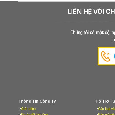
LIÊN HỆ VỚI C
Chúng tôi có một đội ng
b
Thông Tin Công Ty
Hỗ Trợ T
Giới thiệu
Các loại vậ
Dự án đã thi công
Báo giá nội