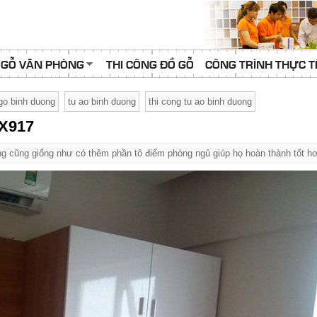
 GỖ VĂN PHÒNG
THI CÔNG ĐỒ GỖ
CÔNG TRÌNH THỰC T
 go binh duong
tu ao binh duong
thi cong tu ao binh duong
KX917
ng cũng giống như có thêm phần tô điểm phòng ngủ giúp họ hoàn thành tốt hơ