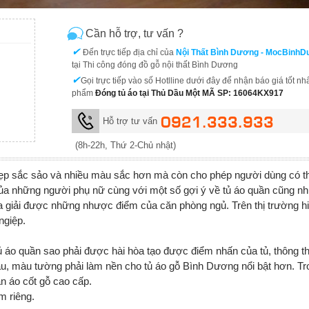
Cần hỗ trợ, tư vấn ?
✔
Đến trực tiếp địa chỉ của
Nội Thất Bình Dương - MocBinh
tại Thi công đóng đồ gỗ nội thất Bình Dương
✔
Gọi trực tiếp vào số Hotlline dưới đây để nhận báo giá tốt nh
phẩm
Đóng tủ áo tại Thủ Dầu Một MÃ SP: 16064KX917
0921.333.933
Hỗ trợ tư vấn
(8h-22h, Thứ 2-Chủ nhật)
 đẹp sắc sảo và nhiều màu sắc hơn mà còn cho phép người dùng có t
của những người phụ nữ cùng với một số gợi ý về tủ áo quần cũng n
a giải được những nhược điểm của căn phòng ngủ. Trên thị trường hi
ngiệp.
 tủ áo quần sao phải được hài hòa tạo được điểm nhấn của tủ, thông 
u, màu tường phải làm nền cho tủ áo gỗ Bình Dương nổi bật hơn. Tr
ần áo cốt gỗ cao cấp.
m riêng.