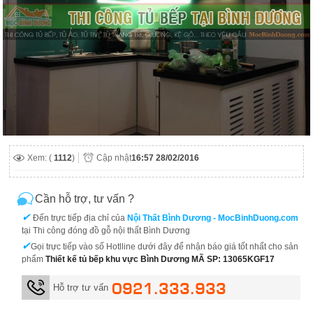
Xem: (
1112
)
Cập nhật
16:57 28/02/2016
Cần hỗ trợ, tư vấn ?
✔
Đến trực tiếp địa chỉ của
Nội Thất Bình Dương - MocBinhDuong.com
tại Thi công đóng đồ gỗ nội thất Bình Dương
✔
Gọi trực tiếp vào số Hotlline dưới đây để nhận báo giá tốt nhất cho sản
phẩm
Thiết kế tủ bếp khu vực Bình Dương MÃ SP: 13065KGF17
0921.333.933
Hỗ trợ tư vấn