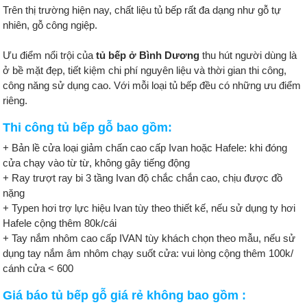
Trên thị trường hiện nay, chất liệu tủ bếp rất đa dạng như gỗ tự
nhiên, gỗ công ngiệp.
Ưu điểm nổi trội của
tủ bếp ở Bình Dương
thu hút người dùng là
ở bề mặt đẹp, tiết kiệm chi phí nguyên liệu và thời gian thi công,
công năng sử dụng cao. Với mỗi loại tủ bếp đều có những ưu điểm
riêng.
Thi công tủ bếp gỗ bao gồm:
+ Bản lề cửa loại giảm chấn cao cấp Ivan hoặc Hafele: khi đóng
cửa chạy vào từ từ, không gây tiếng động
+ Ray trượt ray bi 3 tầng Ivan độ chắc chắn cao, chịu được đồ
nặng
+ Typen hơi trợ lực hiệu Ivan tùy theo thiết kế, nếu sử dụng ty hơi
Hafele cộng thêm 80k/cái
+ Tay nắm nhôm cao cấp IVAN tùy khách chọn theo mẫu, nếu sử
dụng tay nắm âm nhôm chạy suốt cửa: vui lòng cộng thêm 100k/
cánh cửa < 600
Giá báo tủ bếp gỗ giá rẻ không bao gồm :