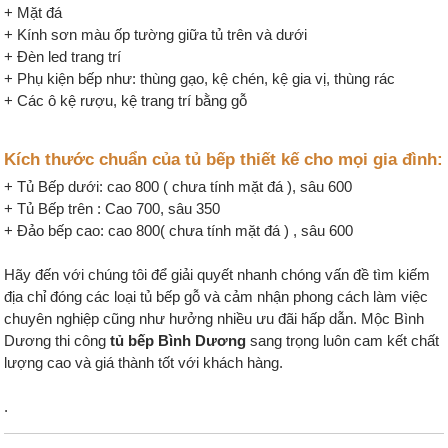
+ Mặt đá
+ Kính sơn màu ốp tường giữa tủ trên và dưới
+ Đèn led trang trí
+ Phụ kiện bếp như: thùng gạo, kệ chén, kệ gia vị, thùng rác
+ Các ô kệ rượu, kệ trang trí bằng gỗ
Kích thước chuẩn của tủ bếp thiết kế cho mọi gia đình:
+ Tủ Bếp dưới: cao 800 ( chưa tính mặt đá ), sâu 600
+ Tủ Bếp trên : Cao 700, sâu 350
+ Đảo bếp cao: cao 800( chưa tính mặt đá ) , sâu 600
Hãy đến với chúng tôi để giải quyết nhanh chóng vấn đề tìm kiếm
địa chỉ đóng các loại tủ bếp gỗ và cảm nhận phong cách làm việc
chuyên nghiệp cũng như hưởng nhiều ưu đãi hấp dẫn. Mộc Bình
Dương thi công
tủ bếp Bình Dương
sang trọng luôn cam kết chất
lượng cao và giá thành tốt với khách hàng.
.