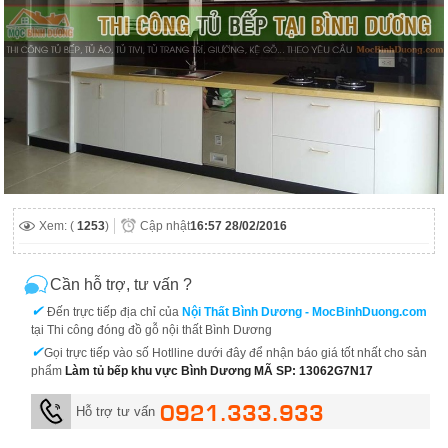
Xem: (
1253
)
Cập nhật
16:57 28/02/2016
Cần hỗ trợ, tư vấn ?
✔
Đến trực tiếp địa chỉ của
Nội Thất Bình Dương - MocBinhDuong.com
tại Thi công đóng đồ gỗ nội thất Bình Dương
✔
Gọi trực tiếp vào số Hotlline dưới đây để nhận báo giá tốt nhất cho sản
phẩm
Làm tủ bếp khu vực Bình Dương MÃ SP: 13062G7N17
0921.333.933
Hỗ trợ tư vấn