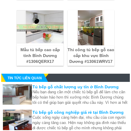
Mẫu tủ bếp cao cấp
Thi công tủ bếp gỗ cao
tỉnh Bình Dương
cấp khu vực Bình
#1306QERX17
Dương #13061WRV17
TIN TỨC LIÊN QUAN
Tủ bếp gỗ chất lượng uy tín ở Bình Dương
Nếu bạn đang cần một chiếc tủ bếp gỗ để làm cho căn
bếp hoàn hảo hơn thì xưởng mộc Bình Dương chúng
tôi có thể giúp bạn giải quyết nhu cầu này. Vì hơn ai hết
chúng tôi đã trải nghiệm cũng như nắm bắt tâm lý của
Tủ bếp gỗ công nghiệp giá rẻ tại Bình Dương
người tiêu dùng, để có thể mang đến sản phẩm chất
Cuộc sống ngày càng hiện đại, nhu cầu của con người
lượng và hoàn hảo nhất.
ngày càng tăng cao. Hiện nay không gia đình nào thiếu
đi được chiếc tủ bếp gỗ cho mình nhưng không phải