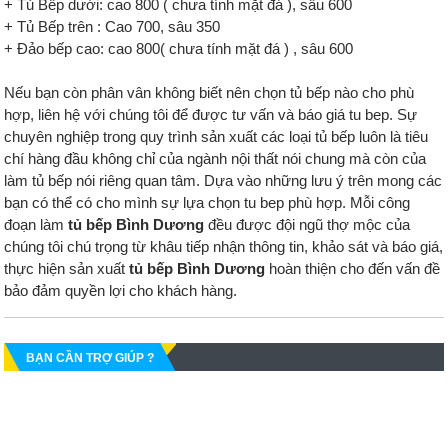
+ Tủ Bếp dưới: cao 800 ( chưa tính mặt đá ), sâu 600
+ Tủ Bếp trên : Cao 700, sâu 350
+ Đảo bếp cao: cao 800( chưa tính mặt đá ) , sâu 600
Nếu bạn còn phân vân không biết nên chọn tủ bếp nào cho phù
hợp, liên hệ với chúng tôi để được tư vấn và báo giá tu bep. Sự
chuyên nghiệp trong quy trình sản xuất các loại tủ bếp luôn là tiêu
chí hàng đầu không chỉ của ngành nội thất nói chung mà còn của
làm tủ bếp nói riêng quan tâm. Dựa vào những lưu ý trên mong các
bạn có thể có cho mình sự lựa chọn tu bep phù hợp. Mỗi công
đoạn làm
tủ bếp Bình Dương
đều được đội ngũ thợ mộc của
chúng tôi chú trọng từ khâu tiếp nhận thông tin, khảo sát và báo giá,
thực hiện sản xuất
tủ bếp Bình Dương
hoàn thiện cho đến vấn đề
bảo đảm quyền lợi cho khách hàng.
BẠN CẦN TRỢ GIÚP ?