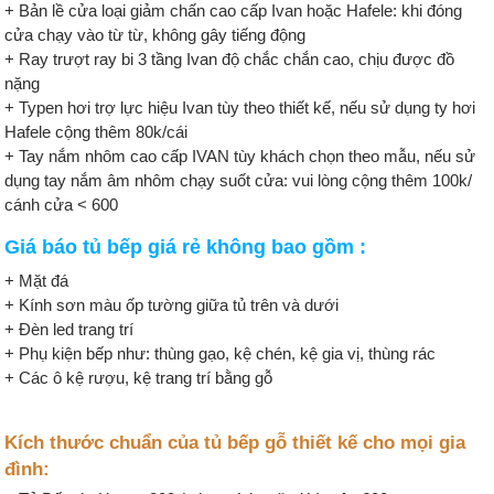
+ Bản lề cửa loại giảm chấn cao cấp Ivan hoặc Hafele: khi đóng
cửa chạy vào từ từ, không gây tiếng động
+ Ray trượt ray bi 3 tầng Ivan độ chắc chắn cao, chịu được đồ
nặng
+ Typen hơi trợ lực hiệu Ivan tùy theo thiết kế, nếu sử dụng ty hơi
Hafele cộng thêm 80k/cái
+ Tay nắm nhôm cao cấp IVAN tùy khách chọn theo mẫu, nếu sử
dụng tay nắm âm nhôm chạy suốt cửa: vui lòng cộng thêm 100k/
cánh cửa < 600
Giá báo tủ bếp giá rẻ không bao gồm :
+ Mặt đá
+ Kính sơn màu ốp tường giữa tủ trên và dưới
+ Đèn led trang trí
+ Phụ kiện bếp như: thùng gạo, kệ chén, kệ gia vị, thùng rác
+ Các ô kệ rượu, kệ trang trí bằng gỗ
Kích thước chuẩn của tủ bếp gỗ thiết kế cho mọi gia
đình: