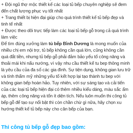
+ Đội ngũ thợ mộc thiết kế các loại tủ bếp chuyên nghiệp sẽ đem
đến chất lượng phục vụ tốt nhất
+ Trang thiết bị hiện đại giúp cho quá trình thiết kế tủ bếp đẹp và
tinh tế nhất
+ Được theo dõi trực tiếp làm các loại tủ bếp gỗ trong cả quá trình
làm việc
Để tìm đúng xưởng làm
tủ bếp Bình Dương
là mong muốn của
nhiều chị em nội trợ, tủ bếp không cần quá lớn, cũng không cần
quá đắt tiền, nhưng tủ bếp gỗ phải đảm bảo yếu tố công năng và
thoải mái khi nấu nướng, vì vậy nhu cầu thiết kế tu bep thông minh
là yêu cầu của đa số các gia đình. Sự tiện dụng, không gian lưu trữ
và tính thẩm mỹ những yếu tố kết hợp lại tạo thành tu bep với
không gian bếp hoàn hảo. Tuy nhiên, với sự sáng tạo và cải tiến
của các loại tủ bếp hiện đại có thêm nhiều kiểu dáng, màu sắc ấm
áp, thêm công năng và tốn ít diện tích. Nếu luôn muốn thi công tủ
bếp gỗ để tạo sự nổi bật thì còn chần chừ gì nữa, hãy chọn xu
hướng thiết kế tủ bếp này cho căn bếp của bạn.
Thi công tủ bếp gỗ đẹp bao gồm: