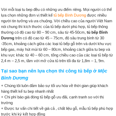
Với mỗi loại tu bep đều có những ưu điểm riêng. Mọi người có thể
lựa chọn những đơn vị thiết kế
tủ bếp Bình Dương
được nhiều
người tin tưởng và ưa chuộng. Với chiều cao của người Việt Nam
nói chung thì kích thước của tủ bếp dưới phù hợp, tủ bếp thông
thường có độ cao từ 80 – 90 cm, sâu từ 45-50cm,
tủ bếp Bình
Dương
trên có độ cao từ 45 – 75cm, độ sâu trung bình từ 30
-35cm, khoảng cách giữa các loại tủ bếp gỗ trên và dưới khu vực
bếp gas, máy hút mùi từ 60 – 80cm, khoảng cách giữa tu bep và
khu vực khác từ 40 – 60 cm, tổng chiều cao của các loại tủ bếp từ
2,4 m – 2,5 m, tầm với mở cửa tủ trên tối đa từ 1,8m – 1, 9m.
Tại sao bạn nên lựa chọn thi công tủ bếp ở
Mộc
Bình Dương
+ Chúng tôi luôn đảm bảo sự tối ưu hóa về thời gian giúp khách
hàng thiết kế tu bep nhanh nhất
+ Chi phí báo giá đóng tủ bếp gỗ ưu đãi, cạnh tranh so với thị
trường
+ Được tư vấn chi tiết về giá cả , chất liệu gỗ, mẫu tủ bếp phù hợp
trước khi ký kết hợp đồng