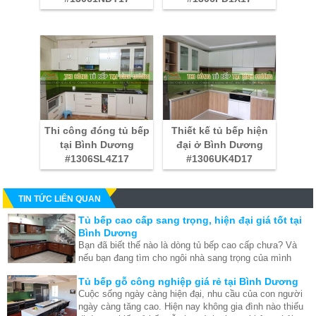
Thi công đóng tủ bếp
Thiết kế tủ bếp hiện
tại Bình Dương
đại ở Bình Dương
#1306SL4Z17
#1306UK4D17
TIN TỨC LIÊN QUAN
Tủ bếp cao cấp sang trọng, hiện đại giá tốt tại
Bình Dương
Bạn đã biết thế nào là dòng tủ bếp cao cấp chưa? Và
nếu bạn đang tìm cho ngôi nhà sang trọng của mình
một chiếc tủ bếp cao cấp thì xưởng nội thất bình
Tủ bếp gỗ công nghiệp giá rẻ tại Bình Dương
dương của chúng tôi sẽ cho bạn một định hướng đúng
Cuộc sống ngày càng hiện đại, nhu cầu của con người
đắn nhất!
ngày càng tăng cao. Hiện nay không gia đình nào thiếu