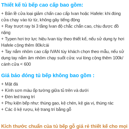
Thiết kế tủ bếp cao cấp bao gồm:
+ Bản lề cửa loại giảm chấn cao cấp Ivan hoặc Hafele: khi đóng
cửa chạy vào từ từ, không gây tiếng động
+ Ray trượt ray bi 3 tầng Ivan độ chắc chắn cao, chịu được đồ
nặng
+ Typen hơi trợ lực hiệu Ivan tùy theo thiết kế, nếu sử dụng ty hơi
Hafele cộng thêm 80k/cái
+ Tay nắm nhôm cao cấp IVAN tùy khách chọn theo mẫu, nếu sử
dụng tay nắm âm nhôm chạy suốt cửa: vui lòng cộng thêm 100k/
cánh cửa < 600
Giá báo đóng tủ bếp không bao gồm :
+ Mặt đá
+ Kính sơn màu ốp tường giữa tủ trên và dưới
+ Đèn led trang trí
+ Phụ kiện bếp như: thùng gạo, kệ chén, kệ gia vị, thùng rác
+ Các ô kệ rượu, kệ trang trí bằng gỗ
Kích thước chuẩn của tủ bếp gỗ giá rẻ thiết kế cho mọi