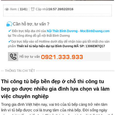
Xem: (
1141
)
Cập nhật
16:57 28/02/2016
Cần hỗ trợ, tư vấn ?
✔
Đến trực tiếp địa chỉ của
Nội Thất Bình Dương - MocBinhDuong.com
tại Thi công đóng đồ gỗ nội thất Bình Dương
✔
Gọi trực tiếp vào số Hotlline dưới đây để nhận báo giá tốt nhất cho sản
phẩm
Thiết kế tủ bếp hiện đại tại Bình Dương MÃ SP: 1306EM7Q17
0921.333.933
Hỗ trợ tư vấn
THÔNG TIN CHI TIẾT
Thi công tủ bếp bền đẹp ở chỗ thi công tu
bep go được nhiều gia đình lựa chọn và làm
việc chuyên nghiệp
Trong gia đình Việt hiện nay, vai trò của tủ bếp càng trở nên tâm
linh vì tủ bếp được coi là trung tâm của nhà bếp. Đời sống ngày