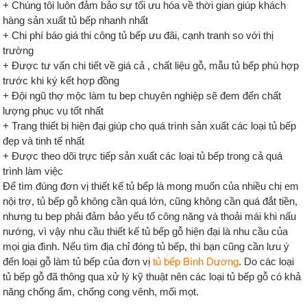
+ Chúng tôi luôn đảm bảo sự tối ưu hóa về thời gian giúp khách
hàng sản xuất tủ bếp nhanh nhất
+ Chi phí báo giá thi công tủ bếp ưu đãi, cạnh tranh so với thị
trường
+ Được tư vấn chi tiết về giá cả , chất liệu gỗ, mẫu tủ bếp phù hợp
trước khi ký kết hợp đồng
+ Đội ngũ thợ mộc làm tu bep chuyên nghiệp sẽ đem đến chất
lượng phục vụ tốt nhất
+ Trang thiết bị hiện đại giúp cho quá trình sản xuất các loại tủ bếp
đẹp và tinh tế nhất
+ Được theo dõi trực tiếp sản xuất các loại tủ bếp trong cả quá
trình làm việc
Để tìm đúng đơn vị thiết kế tủ bếp là mong muốn của nhiều chị em
nội trợ, tủ bếp gỗ không cần quá lớn, cũng không cần quá đắt tiền,
nhưng tu bep phải đảm bảo yếu tố công năng và thoải mái khi nấu
nướng, vì vậy nhu cầu thiết kế tủ bếp gỗ hiện đại là nhu cầu của
mọi gia đình. Nếu tìm địa chỉ đóng tủ bếp, thì bạn cũng cần lưu ý
đến loại gỗ làm tủ bếp của đơn vị
tủ bếp Bình Dương
. Do các loại
tủ bếp gỗ đã thông qua xử lý kỹ thuật nên các loại tủ bếp gỗ có khả
năng chống ẩm, chống cong vênh, mối mọt.