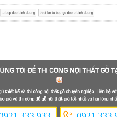
tu bep dep binh duong
thiet ke tu bep go dep o binh duong
HÚNG TÔI ĐỂ
THI CÔNG NỘI THẤT GỖ
T
ũ thiết kế và thi công nội thất gỗ chuyên nghiệp. Liên hệ v
áo giá và thi công đồ gỗ nội thất giá tốt nhất và hài lòng nhấ
0921.333.933
0921.333.