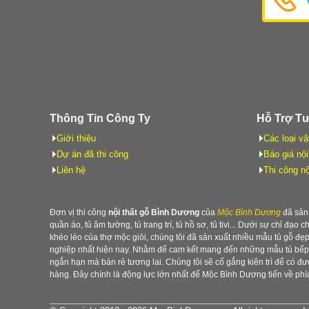
Thông Tin Công Ty
Hỗ Trợ T
Giới thiệu
Các loại vậ
Dự án đã thi công
Báo giá nội
Liên hệ
Thi công nộ
Đơn vị thi công
nội thất gỗ Bình Dương
của
Mộc Bình Dương
đã sản 
quần áo, tủ âm tường, tủ trang trí, tủ hồ sơ, tủ tivi... Dưới sự chỉ đạo 
khéo léo của thợ mộc giỏi, chúng tôi đã sản xuất nhiều mẫu tủ gỗ đ
nghiệp nhất hiện nay. Nhằm để cam kết mang đến những mẫu tủ bếp b
ngắn hạn mà bán rẻ tương lai. Chúng tôi sẽ cố gắng kiên trì để có 
hàng. Đây chính là động lực lớn nhất để Mộc Bình Dương tiến về phía