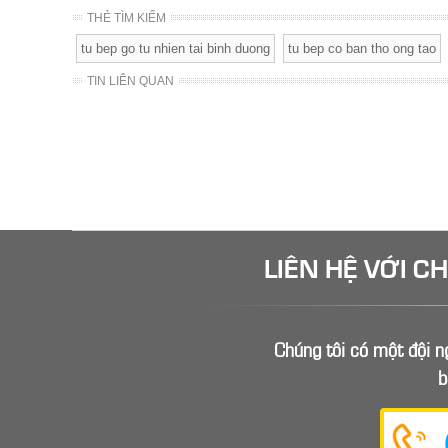
THẺ TÌM KIẾM
tu bep go tu nhien tai binh duong
tu bep co ban tho ong tao
TIN LIÊN QUAN
LIÊN HỆ VỚI C
Chúng tôi có một đội ng
b