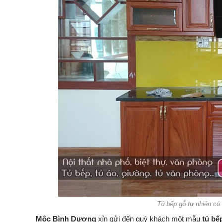
Tủ bếp gỗ tự nhiên có
Mộc Bình Dương
xỉn gửi đến quý khách một mẫu
tủ bế