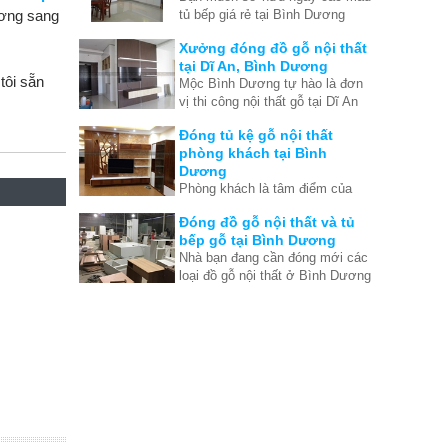
tủ bếp giá rẻ tại Bình Dương
ương sang
khi việc xây dựng nhà đã hoàn
nhưng đồng thời kèm với đó là
tất. Thế nên chúng tôi đưa ra
Xưởng đóng đồ gỗ nội thất
chất lượng hoàn mỹ nhất?
những ưu điểm để bạn thấy
tại Dĩ An, Bình Dương
được rằng thật ra tủ bếp cũng
tôi sẵn
Mộc Bình Dương tự hào là đơn
rất quan trong quá trình tạo nên
vị thi công nội thất gỗ tại Dĩ An
nội thất căn nhà hoàn hảo.
Bình Dương lớn và hiện đại.
Đóng tủ kệ gỗ nội thất
Chuyên thi công đồ gỗ nội thất
phòng khách tại Bình
theo yêu cầu tại Dĩ An, Bình
Dương
Dương
Phòng khách là tâm điểm của
ngôi nhà, là bộ mặt của gia chủ.
Đóng đồ gỗ nội thất và tủ
Vì vậy bạn cần phải tìm đúng
bếp gỗ tại Bình Dương
nơi đóng đồ gỗ nội thất phòng
Nhà bạn đang cần đóng mới các
khách ở Bình Dương vừa tốt
loại đồ gỗ nội thất ở Bình Dương
vừa rẻ.
như tủ bếp gỗ, tủ quần áo, tủ kệ
tivi, tủ kệ trang trí, bàn làm
việc... Hãy liên hệ Mộc Bình
Dương ngay để có giá tốt tại
xưởng