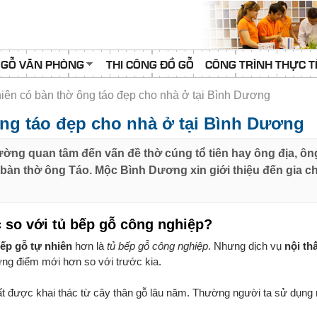
 GỖ VĂN PHÒNG
THI CÔNG ĐỒ GỖ
CÔNG TRÌNH THỰC T
hiên có bàn thờ ông táo đẹp cho nhà ở tại Bình Dương
ông táo đẹp cho nhà ở tại Bình Dương
ờng quan tâm đến vấn đề thờ cúng tổ tiên hay ông địa, ông
 bàn thờ ông Táo. Mộc Bình Dương xin giới thiệu đến gia c
c so với tủ bếp gỗ công nghiệp?
bếp gỗ tự nhiên
hơn là
tủ bếp gỗ công nghiệp
. Nhưng dịch vụ
nội th
ng điểm mới hơn so với trước kia.
ất được khai thác từ cây thân gỗ lâu năm. Thường người ta sử dụng