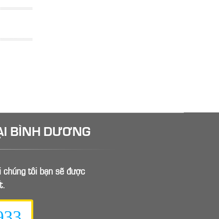
ẠI BÌNH DƯƠNG
ới chúng tôi bạn sẽ được
t.
933