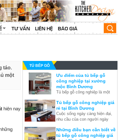
Ế
TƯ VẤN
LIÊN HỆ
BÁO GIÁ
TỦ BẾP GỖ
 táo.
hủ một
Ưu điểm của tủ bếp gỗ
công nghiệp tại xưởng
mộc Bình Dương
Tủ bếp gỗ công nghiệp là một
yếu tố quan trọng trong thiết kế
Tủ bếp gỗ công nghiệp giá
của căn nhà song chúng ta
rẻ tại Bình Dương
ất
hiện nay
thường lãng quên và chỉ nghĩ
Cuộc sống ngày càng hiện đại,
đến thiết kế nội thất chung sau
nhu cầu của con người ngày
khi việc xây dựng nhà đã hoàn
càng tăng cao. Hiện nay không
tất. Thế nên chúng tôi đưa ra
 những
Những điều bạn cần biết về
gia đình nào thiếu đi được chiếc
những ưu điểm để bạn thấy
tủ bếp gỗ công nghiệp giá
tủ bếp gỗ cho mình nhưng
được rằng thật ra tủ bếp cũng