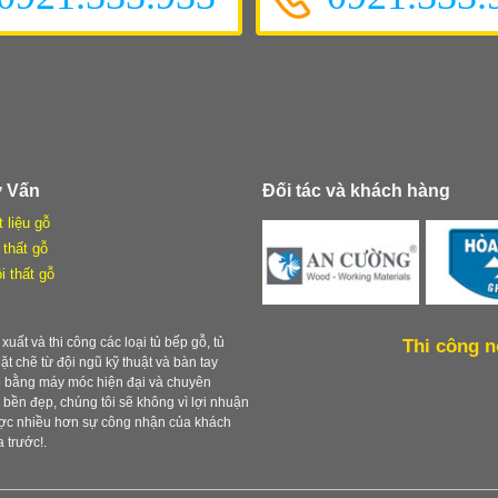
ư Vấn
Đối tác và khách hàng
t liệu gỗ
 thất gỗ
i thất gỗ
xuất và thi công các loại tủ bếp gỗ, tủ
Thi công n
chặt chẽ từ đội ngũ kỹ thuật và bàn tay
ẹp bằng máy móc hiện đại và chuyên
ền đẹp, chúng tôi sẽ không vì lợi nhuận
được nhiều hơn sự công nhận của khách
 trước!.