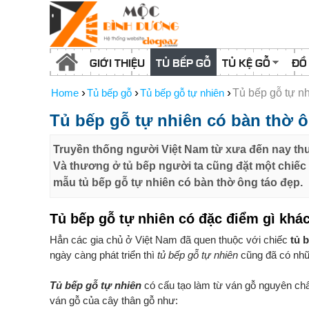
GIỚI THIỆU
TỦ BẾP GỖ
TỦ KỆ GỖ
ĐỒ
›
›
›
Home
Tủ bếp gỗ
Tủ bếp gỗ tự nhiên
Tủ bếp gỗ tự n
Tủ bếp gỗ tự nhiên có bàn thờ 
Truyền thống người Việt Nam từ xưa đến nay thư
Và thương ở tủ bếp người ta cũng đặt một chiếc
mẫu tủ bếp gỗ tự nhiên có bàn thờ ông táo đẹp.
Tủ bếp gỗ tự nhiên có đặc điểm gì khá
Hẳn các gia chủ ở Việt Nam đã quen thuộc với chiếc
tủ 
ngày càng phát triển thì
tủ bếp gỗ tự nhiên
cũng đã có nhữ
Tủ bếp gỗ tự nhiên
có cấu tạo làm từ ván gỗ nguyên ch
ván gỗ của cây thân gỗ như: