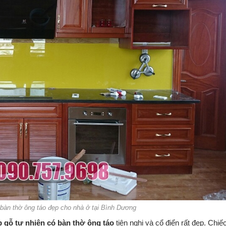
 bàn thờ ông táo đẹp cho nhà ở tại Bình Dương
p gỗ tự nhiên có bàn thờ ông táo
tiện nghi và cổ điển rất đẹp. Chiế